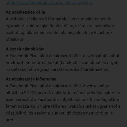
https://www.facebook.com/policies/cookies/
Az adatkezelés célja
A weboldalt felkereső látogatók, illetve munkameneteik
egymástól való megkülönböztetése, számukra személyre
szabott ajánlatok és hirdetések megjelenítése Facebook
oldalukon.
A kezelt adatok köre
A Facebook Pixel által alkalmazott sütik a szolgáltatás által
értelmezhető információkat (betűkből, számokból és egyéb
írásjelekből álló egyedi karaktersorokat) tartalmaznak.
Az adatkezelés időtartama
A Facebook Pixel által alkalmazott sütik érvényessége
általában 90-120 perc. A sütik tartalmához weboldalunk – és
ezen keresztül a Facebook szolgáltatás is – kizárólag akkor
férhet hozzá, ha Ön újra felkeresi weboldalunkat ugyanarról a
készülékről és ezeket a sütiket időközben nem törölte le
arról.