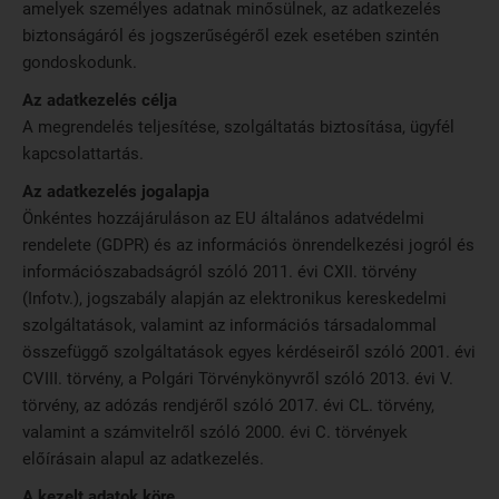
amelyek személyes adatnak minősülnek, az adatkezelés
biztonságáról és jogszerűségéről ezek esetében szintén
gondoskodunk.
Az adatkezelés célja
A megrendelés teljesítése, szolgáltatás biztosítása, ügyfél
kapcsolattartás.
Az adatkezelés jogalapja
Önkéntes hozzájáruláson az EU általános adatvédelmi
rendelete (GDPR) és az információs önrendelkezési jogról és
információszabadságról szóló 2011. évi CXII. törvény
(Infotv.), jogszabály alapján az elektronikus kereskedelmi
szolgáltatások, valamint az információs társadalommal
összefüggő szolgáltatások egyes kérdéseiről szóló 2001. évi
CVIII. törvény, a Polgári Törvénykönyvről szóló 2013. évi V.
törvény, az adózás rendjéről szóló 2017. évi CL. törvény,
valamint a számvitelről szóló 2000. évi C. törvények
előírásain alapul az adatkezelés.
A kezelt adatok köre