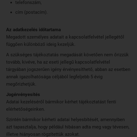
telefonszám,
cím (postacím).
Az adatkezelés időtartama
Megadott személyes adatait a kapcsolatfelvétel jellegétől
függően különböző ideig kezeljük.
A szükséges tájékoztatás megadását követően nem őrizzük
tovább, kivéve, ha az eseti jellegű kapcsolatfelvétel
tárgyában jogszerűen igény érvényesíthető, abban az esetben
annak igazolhatósága céljából legfeljebb 5 évig
megőrizhetjük.
Jogérvényesítés
Adatai kezeléséről bármikor kérhet tájékoztatást fenti
elérhetőségeinken.
Szintén bármikor kérheti adatai helyesbítését, amennyiben
azt tapasztalja, hogy például hibásan adta meg vagy tévesen,
illetve hiányosan rögzítettük azokat.