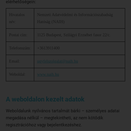
elérhetőségein:
Hivatalos
Nemzeti Adatvédelmi és Információszabadság
név:
Hatóság (NAIH)
Postai cím:
1125 Budapest, Szilágyi Erzsébet fasor 22/c.
Telefonszám:
+3613911400
Email:
ugyfelszolgalat@naih.hu
Weboldal:
www.naih.hu
A weboldalon kezelt adatok
Weboldalunk nyilvános tartalmát bárki – személyes adatai
megadása nélkül – megtekintheti, az nem kötődik
regisztrációhoz vagy bejelentkezéshez.