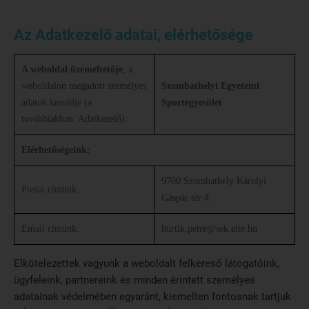
Az Adatkezelő adatai, elérhetősége
A weboldal üzemeltetője
, a
weboldalon megadott személyes
Szombathelyi Egyetemi
adatok kezelője (a
Sportegyesület
továbbiakban: Adatkezelő):
Elérhetőségeink:
9700 Szombathely Károlyi
Postai címünk:
Gáspár tér 4.
Email címünk:
hurtik.peter@sek.elte.hu
Elkötelezettek vagyunk a weboldalt felkereső látogatóink,
ügyfeleink, partnereink és minden érintett személyes
adatainak védelmében egyaránt, kiemelten fontosnak tartjuk