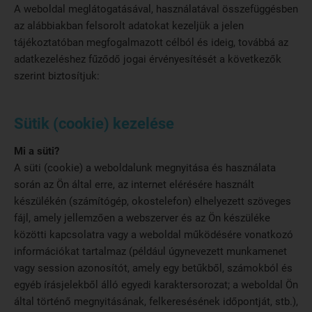
A weboldal meglátogatásával, használatával összefüggésben
az alábbiakban felsorolt adatokat kezeljük a jelen
tájékoztatóban megfogalmazott célból és ideig, továbbá az
adatkezeléshez fűződő jogai érvényesítését a következők
szerint biztosítjuk:
Sütik (cookie) kezelése
Mi a süti?
A süti (cookie) a weboldalunk megnyitása és használata
során az Ön által erre, az internet elérésére használt
készülékén (számítógép, okostelefon) elhelyezett szöveges
fájl, amely jellemzően a webszerver és az Ön készüléke
közötti kapcsolatra vagy a weboldal működésére vonatkozó
információkat tartalmaz (például úgynevezett munkamenet
vagy session azonosítót, amely egy betűkből, számokból és
egyéb írásjelekből álló egyedi karaktersorozat; a weboldal Ön
által történő megnyitásának, felkeresésének időpontját, stb.),