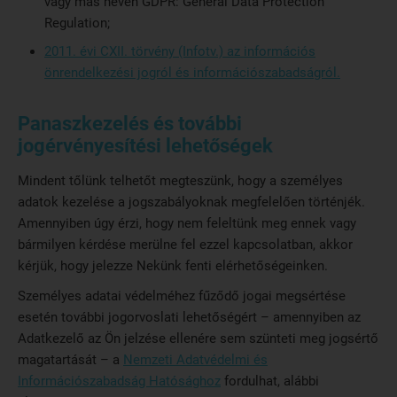
vagy más néven GDPR: General Data Protection
Regulation;
2011. évi CXII. törvény (Infotv.) az információs
önrendelkezési jogról és információszabadságról.
Panaszkezelés és további
jogérvényesítési lehetőségek
Mindent tőlünk telhetőt megteszünk, hogy a személyes
adatok kezelése a jogszabályoknak megfelelően történjék.
Amennyiben úgy érzi, hogy nem feleltünk meg ennek vagy
bármilyen kérdése merülne fel ezzel kapcsolatban, akkor
kérjük, hogy jelezze Nekünk fenti elérhetőségeinken.
Személyes adatai védelméhez fűződő jogai megsértése
esetén további jogorvoslati lehetőségért – amennyiben az
Adatkezelő az Ön jelzése ellenére sem szünteti meg jogsértő
magatartását – a
Nemzeti Adatvédelmi és
Információszabadság Hatósághoz
fordulhat, alábbi