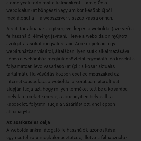
s amelynek tartalmát alkalmanként – amíg Ön a
weboldalunkat böngészi vagy amikor később újból
meglátogatja – a webszerver visszaolvassa onnan.
A süti tartalmának segítségével képes a weboldal (szerver) a
felhasználói élményt javítani, illetve a weboldalon nyújtott
szolgáltatásokat megvalósítani. Amikor például egy
webáruházban vásárol, általában ilyen sütik alkalmazásával
képes a webáruház megkülönböztetni egymástól és kezelni a
folyamatban lévő vásárlásokat (pl.: a kosár aktuális
tartalmát). Ha vásárlás közben esetleg megszakad az
internetkapcsolata, a weboldal a korábban letárolt süti
alapján tudja azt, hogy milyen terméket tett be a kosarába,
melyik terméket kereste, s amennyiben helyreállt a
kapcsolat, folytatni tudja a vásárlást ott, ahol éppen
abbahagyta.
Az adatkezelés célja
A weboldalunkra látogató felhasználók azonosítása,
egymástól való megkülönböztetése, illetve a felhasználók