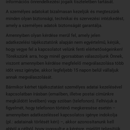
információs önrendelkezési jogaik tiszteletben tartását.
A személyes adatokat bizalmasan kezeljük és megteszünk
minden olyan biztonsági, technikai és szervezési intézkedést,
amely a személyes adatok biztonságát garantálja.
Amennyiben olyan kérdése merül fel, amely jelen
adatkezelési tájékoztatónk alapján nem egyértelmű, kérjük,
hogy vegye fel a kapcsolatot velünk fenti elérhetőségeinken!
Törekszünk arra, hogy minél gyorsabban válaszoljunk Önnek,
viszont amennyiben kérdése megfelelő megválaszolása több
időt vesz igénybe, akkor legfeljebb 15 napon belül vállaljuk
annak megválaszolását.
Bármikor kérhet tájékoztatást személyes adatai kezelésével
kapcsolatban írásban (emailben, illetve postai címünkre
megküldött levélben) vagy szóban (telefonon). Felhívjuk a
figyelmét, hogy telefonon történő megkeresése esetén –
amennyiben adatkezeléssel kapcsolatos igénye indokolja
(pl.: adatainak törlését kéri) –, akkor azonosítanunk kell
abból a célból, hogy jogosult-e a kérésre, mielőtt teljesítjük