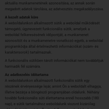
aktuális munkamenetének azonosítása, az annak során
megadott adatok tárolása, az adatvesztés megakadályozása.
A kezelt adatok köre
A weboldalunkon alkalmazott sütik a weboldal működését
támogató, úgynevezett funkcionális sütik, amelyek a
weboldal felkeresésének időpontját, a munkamenet
azonosítót és a munkamenetre vonatkozó egyéb, a weboldal
programkódja által értelmezhető információkat (szám- és
karaktersorok) tartalmaznak.
A funkcionális sütikben tárolt információkat nem továbbítjuk
harmadik fél számára.
Az adatkezelés időtartama
A weboldalunkon alkalmazott funkcionális sütik egy
részének érvényessége lejár, amint Ön a weboldalt elhagyja,
illetve bezárja a böngésző programjában oldalunk. Néhány
további funkcionális süti élettartama ennél hosszabb (180
nap), e sütik tartalmához weboldalunk viszont kizárólag