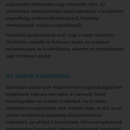
jogosulatlan felhasználás vagy módosítás ellen. Az
informatikai rendszereinkben kezelt adatokhoz a hozzáférést
jogosultsági rendszer alkalmazásával, kizárólag
munkatársaink számára engedélyezzük.
Fentiekkel gondoskodunk arról, hogy a kezelt adatokhoz
illetéktelen személy ne férhessen hozzá, ne hozhassa
nyilvánosságra, ne továbbíthassa, valamint ne módosíthassa
vagy törölhesse azokat.
Az adatok továbbítása
Személyes adatait azok megismerésére jogosultsággal nem
rendelkezők számára nem adjuk át, harmadik félnek
kizárólag abban az esetben továbbítjuk, ha Ön ehhez
előzetesen hozzájárulását adta. Kivételt képez ez alól, ha az
adatok továbbítását jogszabály előírja kötelezően
számunkra, így például a szerződések, illetve szolgáltatások
teljesítéséhez kapcsolódó pénzügyi bizonylatok tartalmáról