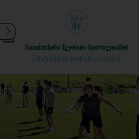
Szombathelyi Egyetemi Sportegyesület
Üdvözöljük weboldalunkon!