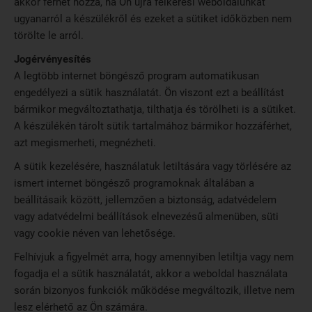
akkor férhet hozzá, ha Ön újra felkeresi weboldalunkat
ugyanarról a készülékről és ezeket a sütiket időközben nem
törölte le arról.
Jogérvényesítés
A legtöbb internet böngésző program automatikusan
engedélyezi a sütik használatát. Ön viszont ezt a beállítást
bármikor megváltoztathatja, tilthatja és törölheti is a sütiket.
A készülékén tárolt sütik tartalmához bármikor hozzáférhet,
azt megismerheti, megnézheti.
A sütik kezelésére, használatuk letiltására vagy törlésére az
ismert internet böngésző programoknak általában a
beállításaik között, jellemzően a biztonság, adatvédelem
vagy adatvédelmi beállítások elnevezésű almenüben, süti
vagy cookie néven van lehetősége.
Felhívjuk a figyelmét arra, hogy amennyiben letiltja vagy nem
fogadja el a sütik használatát, akkor a weboldal használata
során bizonyos funkciók működése megváltozik, illetve nem
lesz elérhető az Ön számára.