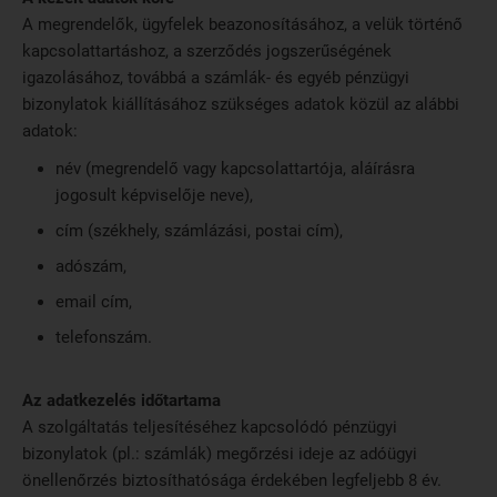
A megrendelők, ügyfelek beazonosításához, a velük történő
kapcsolattartáshoz, a szerződés jogszerűségének
igazolásához, továbbá a számlák- és egyéb pénzügyi
bizonylatok kiállításához szükséges adatok közül az alábbi
adatok:
név (megrendelő vagy kapcsolattartója, aláírásra
jogosult képviselője neve),
cím (székhely, számlázási, postai cím),
adószám,
email cím,
telefonszám.
Az adatkezelés időtartama
A szolgáltatás teljesítéséhez kapcsolódó pénzügyi
bizonylatok (pl.: számlák) megőrzési ideje az adóügyi
önellenőrzés biztosíthatósága érdekében legfeljebb 8 év.