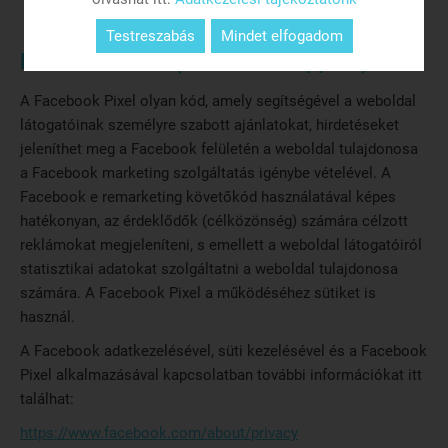
Testreszabás
Mindet elfogadom
Facebook Pixel (Facebook képpont)
A Facebook Pixel olyan kód, amely segítségével a weboldal
látogatóinak személyre szabott ajánlatokat, hirdetéseket
jeleníthet meg a Facebook felületén a weboldal tulajdonosa
a Facebook marketing szolgáltatás igénybe vételével. A
Facebook e remarketing követőkód használatával képes
hatékonyan, az érdeklődők (célközönség) számára célzott
reklámokat megjeleníteni, s emellett a weboldal látogatóiról
statisztikai adatokat szolgáltatni a weboldal tulajdonosa
számára. A Facebook Pixel a működéséhez sütiket is
használ.
A Facebook adatkezelésével, süti kezelésével és a Facebook
Pixel alkalmazásával kapcsolatban további információkat itt
találhat:
https://www.facebook.com/about/privacy