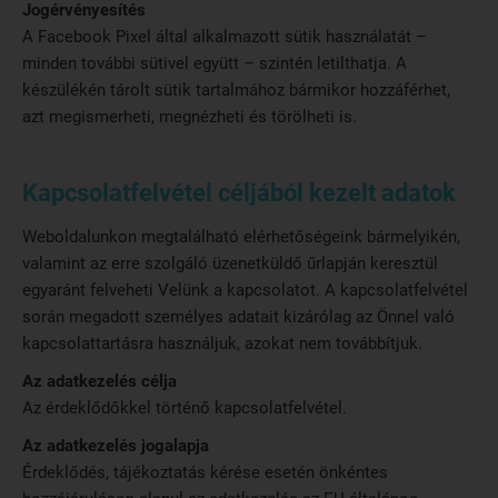
Jogérvényesítés
A Facebook Pixel által alkalmazott sütik használatát –
minden további sütivel együtt – szintén letilthatja. A
készülékén tárolt sütik tartalmához bármikor hozzáférhet,
azt megismerheti, megnézheti és törölheti is.
Kapcsolatfelvétel céljából kezelt adatok
Weboldalunkon megtalálható elérhetőségeink bármelyikén,
valamint az erre szolgáló üzenetküldő űrlapján keresztül
egyaránt felveheti Velünk a kapcsolatot. A kapcsolatfelvétel
során megadott személyes adatait kizárólag az Önnel való
kapcsolattartásra használjuk, azokat nem továbbítjuk.
Az adatkezelés célja
Az érdeklődőkkel történő kapcsolatfelvétel.
Az adatkezelés jogalapja
Érdeklődés, tájékoztatás kérése esetén önkéntes