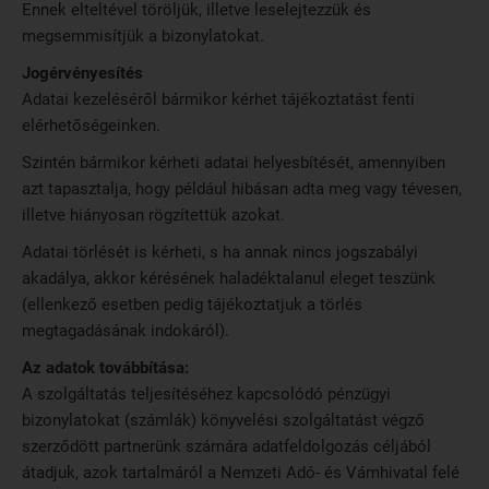
Ennek elteltével töröljük, illetve leselejtezzük és
megsemmisítjük a bizonylatokat.
Jogérvényesítés
Adatai kezeléséről bármikor kérhet tájékoztatást fenti
elérhetőségeinken.
Szintén bármikor kérheti adatai helyesbítését, amennyiben
azt tapasztalja, hogy például hibásan adta meg vagy tévesen,
illetve hiányosan rögzítettük azokat.
Adatai törlését is kérheti, s ha annak nincs jogszabályi
akadálya, akkor kérésének haladéktalanul eleget teszünk
(ellenkező esetben pedig tájékoztatjuk a törlés
megtagadásának indokáról).
Az adatok továbbítása:
A szolgáltatás teljesítéséhez kapcsolódó pénzügyi
bizonylatokat (számlák) könyvelési szolgáltatást végző
szerződött partnerünk számára adatfeldolgozás céljából
átadjuk, azok tartalmáról a Nemzeti Adó- és Vámhivatal felé