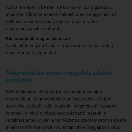
Adatai törlését is kérheti, s ha annak nincs jogszabályi
akadálya, akkor kérésének haladéktalanul eleget teszünk
(ellenkező esetben pedig tájékoztatjuk a törlés
megtagadásának indokáról).
Kik ismerhetik meg az adatokat?
Az Ön által megadott adatok megismerésére kizárólag
munkatársaink jogosultak.
Megrendelés során megadott adatok
kezelése
Weboldalunkon lehetőség van szolgáltatásainkat
megrendelni. Megrendelőink magánszemélyek és jogi
személyek (cégek, vállalkozások, intézmények) egyaránt
lehetnek, s mivel a céges kapcsolattartói adatok is
tartalmazhatnak olyan, a természetes személy azonosítására
alkalmas információkat (pl.: email cím előtagjában a név),