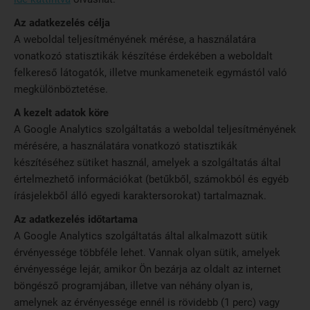
Az adatkezelés célja
A weboldal teljesítményének mérése, a használatára
vonatkozó statisztikák készítése érdekében a weboldalt
felkereső látogatók, illetve munkameneteik egymástól való
megkülönböztetése.
A kezelt adatok köre
A Google Analytics szolgáltatás a weboldal teljesítményének
mérésére, a használatára vonatkozó statisztikák
készítéséhez sütiket használ, amelyek a szolgáltatás által
értelmezhető információkat (betűkből, számokból és egyéb
írásjelekből álló egyedi karaktersorokat) tartalmaznak.
Az adatkezelés időtartama
A Google Analytics szolgáltatás által alkalmazott sütik
érvényessége többféle lehet. Vannak olyan sütik, amelyek
érvényessége lejár, amikor Ön bezárja az oldalt az internet
böngésző programjában, illetve van néhány olyan is,
amelynek az érvényessége ennél is rövidebb (1 perc) vagy