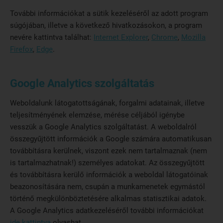
További információkat a sütik kezeléséről az adott program
súgójában, illetve a következő hivatkozásokon, a program
nevére kattintva találhat:
Internet Explorer
,
Chrome
,
Mozilla
Firefox
,
Edge
.
Google Analytics szolgáltatás
Weboldalunk látogatottságának, forgalmi adatainak, illetve
teljesítményének elemzése, mérése céljából igénybe
vesszük a Google Analytics szolgáltatást. A weboldalról
összegyűjtött információk a Google számára automatikusan
továbbításra kerülnek, viszont ezek nem tartalmaznak (nem
is tartalmazhatnak!) személyes adatokat. Az összegyűjtött
és továbbításra kerülő információk a weboldal látogatóinak
beazonosítására nem, csupán a munkamenetek egymástól
történő megkülönböztetésére alkalmas statisztikai adatok.
A Google Analytics adatkezeléséről további információkat
ide kattintva
olvashat.