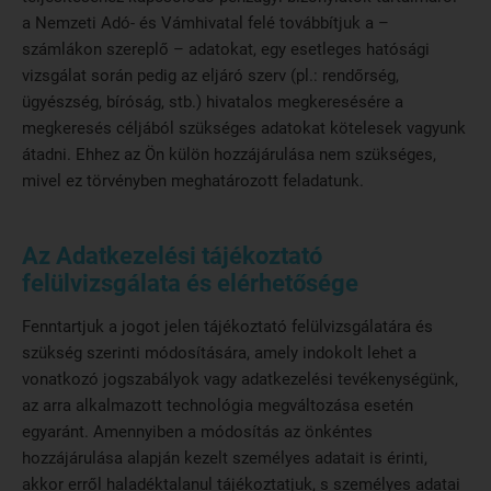
a Nemzeti Adó- és Vámhivatal felé továbbítjuk a –
számlákon szereplő – adatokat, egy esetleges hatósági
vizsgálat során pedig az eljáró szerv (pl.: rendőrség,
ügyészség, bíróság, stb.) hivatalos megkeresésére a
megkeresés céljából szükséges adatokat kötelesek vagyunk
átadni. Ehhez az Ön külön hozzájárulása nem szükséges,
mivel ez törvényben meghatározott feladatunk.
Az Adatkezelési tájékoztató
felülvizsgálata és elérhetősége
Fenntartjuk a jogot jelen tájékoztató felülvizsgálatára és
szükség szerinti módosítására, amely indokolt lehet a
vonatkozó jogszabályok vagy adatkezelési tevékenységünk,
az arra alkalmazott technológia megváltozása esetén
egyaránt. Amennyiben a módosítás az önkéntes
hozzájárulása alapján kezelt személyes adatait is érinti,
akkor erről haladéktalanul tájékoztatjuk, s személyes adatai