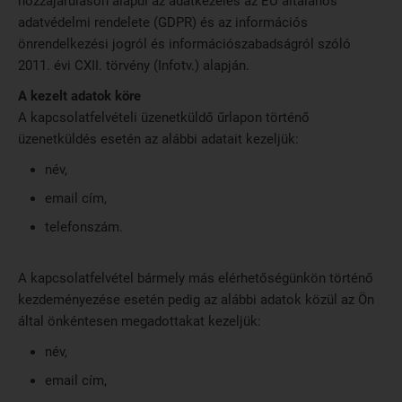
hozzájáruláson alapul az adatkezelés az EU általános
adatvédelmi rendelete (GDPR) és az információs
önrendelkezési jogról és információszabadságról szóló
2011. évi CXII. törvény (Infotv.) alapján.
A kezelt adatok köre
A kapcsolatfelvételi üzenetküldő űrlapon történő
üzenetküldés esetén az alábbi adatait kezeljük:
név,
email cím,
telefonszám.
A kapcsolatfelvétel bármely más elérhetőségünkön történő
kezdeményezése esetén pedig az alábbi adatok közül az Ön
által önkéntesen megadottakat kezeljük:
név,
email cím,