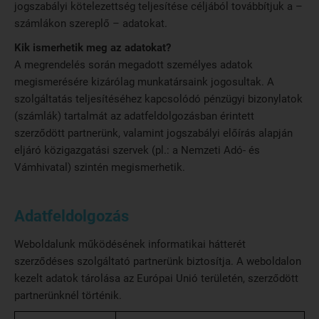
jogszabályi kötelezettség teljesítése céljából továbbítjuk a –
számlákon szereplő – adatokat.
Kik ismerhetik meg az adatokat?
A megrendelés során megadott személyes adatok
megismerésére kizárólag munkatársaink jogosultak. A
szolgáltatás teljesítéséhez kapcsolódó pénzügyi bizonylatok
(számlák) tartalmát az adatfeldolgozásban érintett
szerződött partnerünk, valamint jogszabályi előírás alapján
eljáró közigazgatási szervek (pl.: a Nemzeti Adó- és
Vámhivatal) szintén megismerhetik.
Adatfeldolgozás
Weboldalunk működésének informatikai hátterét
szerződéses szolgáltató partnerünk biztosítja. A weboldalon
kezelt adatok tárolása az Európai Unió területén, szerződött
partnerünknél történik.