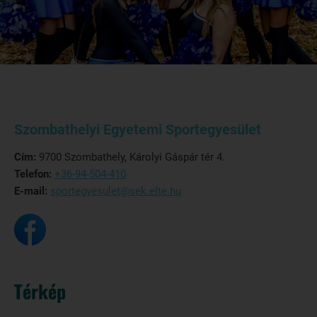
Szombathelyi Egyetemi Sportegyesület
Cím:
9700 Szombathely, Károlyi Gáspár tér 4.
Telefon:
+36-94-504-410
E-mail:
sportegyesulet@sek.elte.hu
Térkép