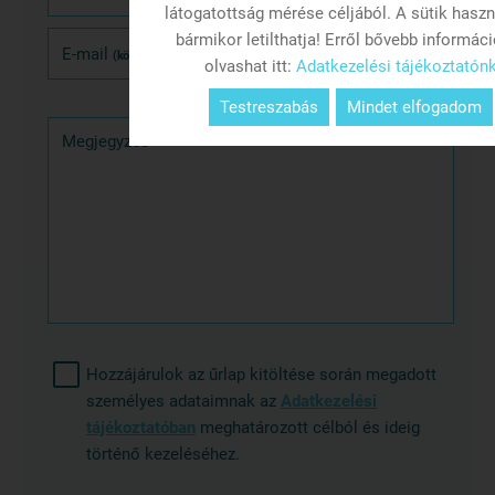
látogatottság mérése céljából. A sütik haszn
bármikor letilthatja! Erről bővebb informác
E-mail
(kötelező)
olvashat itt:
Adatkezelési tájékoztatón
Testreszabás
Mindet elfogadom
Megjegyzés
Hozzájárulok az űrlap kitöltése során megadott
személyes adataimnak az
Adatkezelési
tájékoztatóban
meghatározott célból és ideig
történő kezeléséhez.