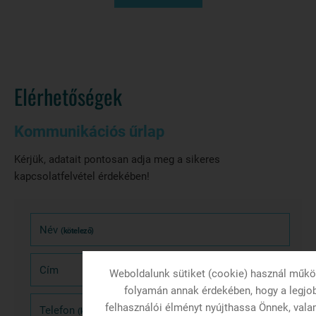
Elérhetőségek
Kommunikációs űrlap
Kérjük, adatait pontosan adja meg a sikeres
kapcsolatfelvétel érdekében!
Név
(kötelező)
Cím
Weboldalunk sütiket (cookie) használ műk
folyamán annak érdekében, hogy a legjo
felhasználói élményt nyújthassa Önnek, vala
Telefon
(kötelező)