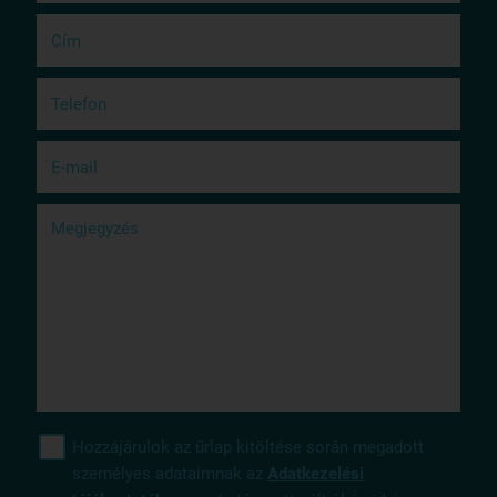
Cím
Telefon
(kötelező)
E-mail
(kötelező)
Megjegyzés
Hozzájárulok az űrlap kitöltése során megadott
személyes adataimnak az
Adatkezelési