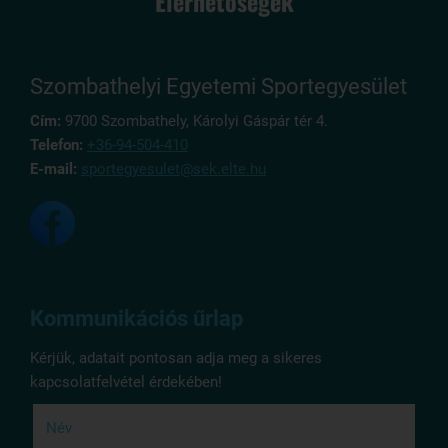
Elérhetőségek
Szombathelyi Egyetemi Sportegyesület
Cím:
9700 Szombathely, Károlyi Gáspár tér 4.
Telefon:
+36-94-504-410
E-mail:
sportegyesulet@sek.elte.hu
Kommunikációs űrlap
Kérjük, adatait pontosan adja meg a sikeres
kapcsolatfelvétel érdekében!
Név
(kötelező)