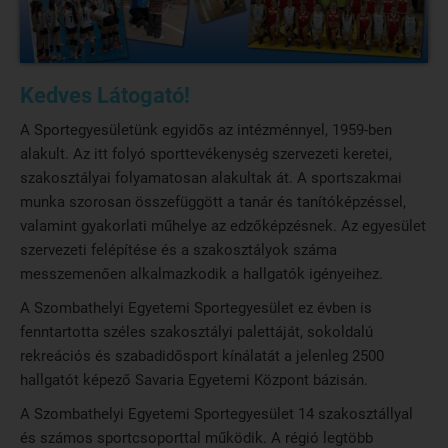
Kedves Látogató!
A Sportegyesületünk egyidős az intézménnyel, 1959-ben
alakult. Az itt folyó sporttevékenység szervezeti keretei,
szakosztályai folyamatosan alakultak át. A sportszakmai
munka szorosan összefüggött a tanár és tanítóképzéssel,
valamint gyakorlati műhelye az edzőképzésnek. Az egyesület
szervezeti felépítése és a szakosztályok száma
messzemenően alkalmazkodik a hallgatók igényeihez.
A Szombathelyi Egyetemi Sportegyesület ez évben is
fenntartotta széles szakosztályi palettáját, sokoldalú
rekreációs és szabadidősport kínálatát a jelenleg 2500
hallgatót képező Savaria Egyetemi Központ bázisán.
A Szombathelyi Egyetemi Sportegyesület 14 szakosztállyal
és számos sportcsoporttal működik. A régió legtöbb