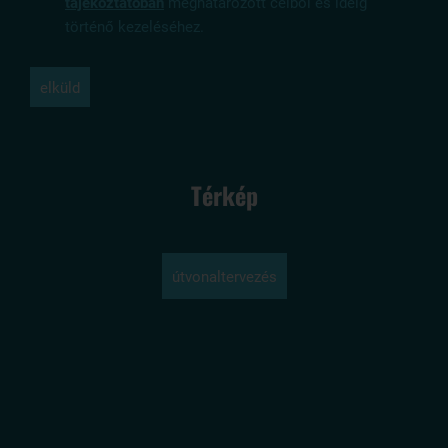
tájékoztatóban
meghatározott célból és ideig
történő kezeléséhez.
elküld
Térkép
útvonaltervezés