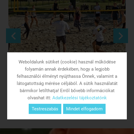
Weboldalunk sütiket (cookie) használ működése
folyamán annak érdekében, hogy a legjobb
felhasználói élményt nyújthassa Önnek, valamint a
Strandröplabda
látogatottság mérése céljából. A sütik használatát
bármikor letilthatja! Erről bővebb információkat
olvashat itt:
Adatkezelési tájékoztatónk
tovább
Testreszabás
Mindet elfogadom