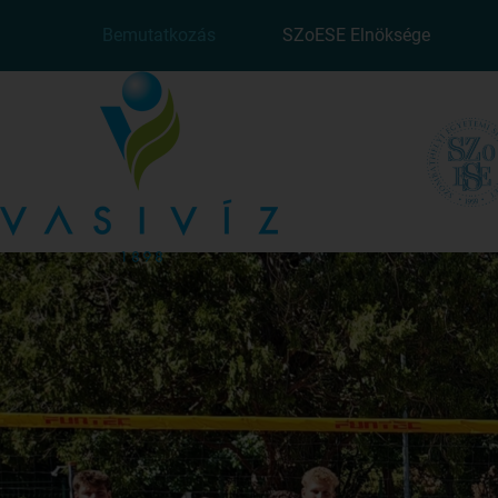
Bemutatkozás
SZoESE Elnöksége