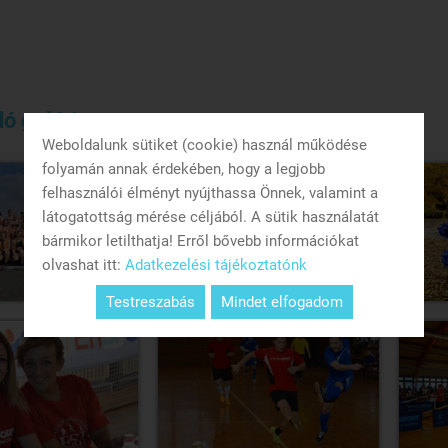
ó galéria
Weboldalunk sütiket (cookie) használ működése
folyamán annak érdekében, hogy a legjobb
felhasználói élményt nyújthassa Önnek, valamint a
látogatottság mérése céljából. A sütik használatát
bármikor letilthatja! Erről bővebb információkat
olvashat itt:
Adatkezelési tájékoztatónk
Testreszabás
Mindet elfogadom