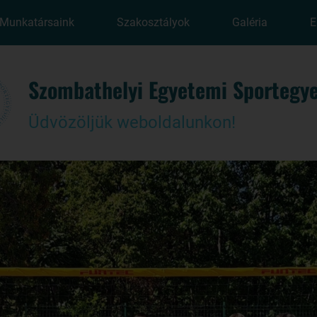
Munkatársaink
Szakosztályok
Galéria
E
Szombathelyi Egyetemi Sportegye
Üdvözöljük weboldalunkon!