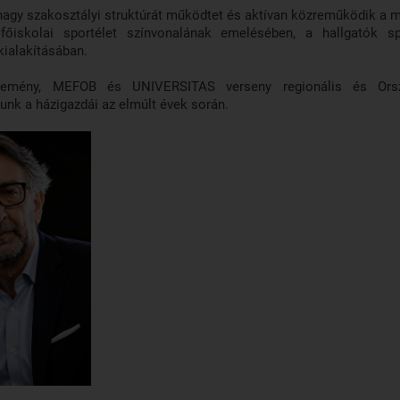
nagy szakosztályi struktúrát működtet és aktívan közreműködik a 
főiskolai sportélet színvonalának emelésében, a hallgatók s
k kialakításában.
semény, MEFOB és UNIVERSITAS verseny regionális és Ors
unk a házigazdái az elmúlt évek során.