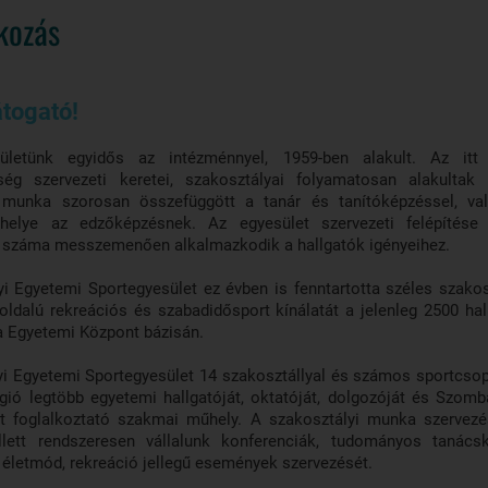
kozás
togató!
ületünk egyidős az intézménnyel, 1959-ben alakult. Az itt 
ség szervezeti keretei, szakosztályai folyamatosan alakultak
 munka szorosan összefüggött a tanár és tanítóképzéssel, va
űhelye az edzőképzésnek. Az egyesület szervezeti felépítése
k száma messzemenően alkalmazkodik a hallgatók igényeihez.
i Egyetemi Sportegyesület ez évben is fenntartotta széles szakos
koldalú rekreációs és szabadidősport kínálatát a jelenleg 2500 hal
a Egyetemi Központ bázisán.
i Egyetemi Sportegyesület 14 szakosztállyal és számos sportcsop
gió legtöbb egyetemi hallgatóját, oktatóját, dolgozóját és Szomb
it foglalkoztató szakmai műhely. A szakosztályi munka szervez
llett rendszeresen vállalunk konferenciák, tudományos tanács
 életmód, rekreáció jellegű események szervezését.