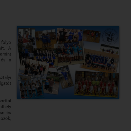
folyó
 át. A
lamint
 és a
ztályi
lgatót
orttal
athely
ése és
kozók,