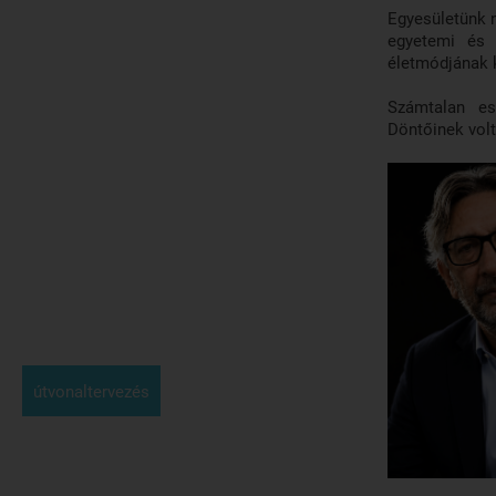
Egyesületünk 
egyetemi és 
életmódjána
Számtalan e
Döntőinek volt
útvonaltervezés