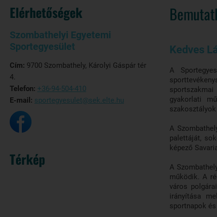
Elérhetőségek
Bemutat
Szombathelyi Egyetemi
Sportegyesület
Kedves Lá
Cím:
9700 Szombathely, Károlyi Gáspár tér
A Sportegyes
4.
sporttevékeny
Telefon:
+36-94-504-410
sportszakmai
gyakorlati m
E-mail:
sportegyesulet@sek.elte.hu
szakosztályo
A Szombathely
palettáját, so
képező Savari
Térkép
A Szombathely
működik. A ré
város polgára
irányítása me
sportnapok és