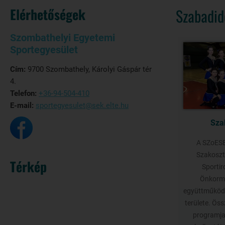
Elérhetőségek
Szabadid
Szombathelyi Egyetemi
Sportegyesület
Cím:
9700 Szombathely, Károlyi Gáspár tér
4.
Telefon:
+36-94-504-410
E-mail:
sportegyesulet@sek.elte.hu
Sza
A SZoESE
Szakoszt
Térkép
Sportir
Önkormá
együttműködé
területe. Ös
programja