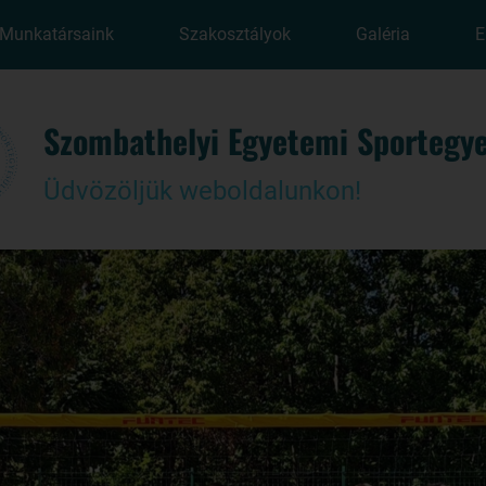
Munkatársaink
Szakosztályok
Galéria
E
Szombathelyi Egyetemi Sportegye
Üdvözöljük weboldalunkon!