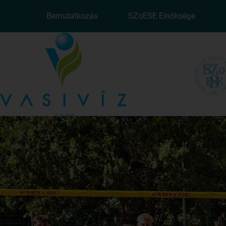
Bemutatkozás
SZoESE Elnöksége