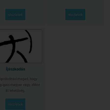
részletek
részletek
Íjászkodás
kipróbálnád magad, hogy
g igazi magyar vagy, akkor
itt lehetőség.
részletek