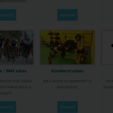
életet teremtettek.
részletek
részletek
r / BMX edzés
Konditermi edzés
klizni és szép tájakat
Sok a stressz az egyetemen? Itt
Ha 
akkor Neked való ez a
levezetheted.
tényle
csoport.
részletek
részletek