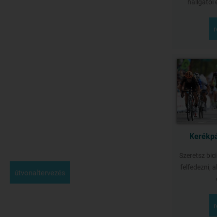
hallgatói 
Kerékpá
Szeretsz bici
felfedezni, 
útvonaltervezés