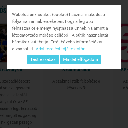
ősport
Weboldalunk sütiket (cookie) használ működése
folyamán annak érdekében, hogy a legjobb
felhasználói élményt nyújthassa Önnek, valamint a
látogatottság mérése céljából. A sütik használatát
bármikor letilthatja! Erről bővebb információkat
olvashat itt:
Adatkezelési tájékoztatónk
Testreszabás
Mindet elfogadom
kosztályról
Szakmai stáb
SE
 Szabadidősport
A szakmai stáb felépítése a
Az
álya az Egyetemi
következő:
Kö
oda, a Hallgatói
nyzat és az SE
sének legsikeresebb
szehangolt és gazdag
ink igazán pezsgő