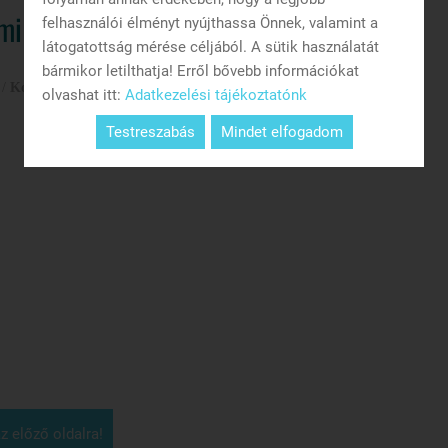
mi edzés
felhasználói élményt nyújthassa Önnek, valamint a
látogatottság mérése céljából. A sütik használatát
bármikor letilthatja! Erről bővebb információkat
/
Konditermi edzés
olvashat itt:
Adatkezelési tájékoztatónk
Testreszabás
Mindet elfogadom
z előző oldalra!