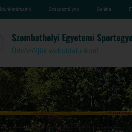
Munkatársaink
Szakosztályok
Galéria
E
Szombathelyi Egyetemi Sportegye
Üdvözöljük weboldalunkon!