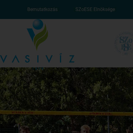
Bemutatkozás
SZoESE Elnöksége