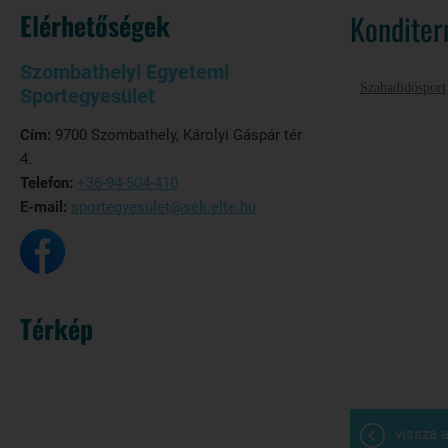
Elérhetőségek
Konditer
Szombathelyi Egyetemi
Szabadidősport
Sportegyesület
Cím:
9700 Szombathely, Károlyi Gáspár tér
4.
Telefon:
+36-94-504-410
E-mail:
sportegyesulet@sek.elte.hu
Térkép
vissza a