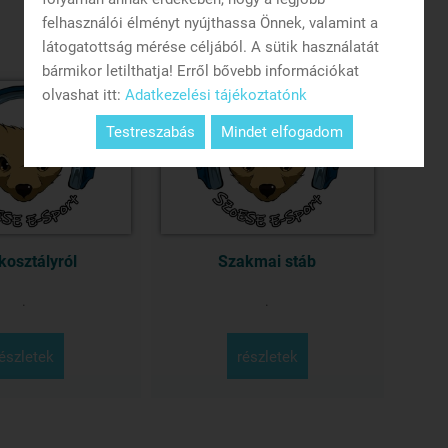
felhasználói élményt nyújthassa Önnek, valamint a
látogatottság mérése céljából. A sütik használatát
bármikor letilthatja! Erről bővebb információkat
olvashat itt:
Adatkezelési tájékoztatónk
Testreszabás
Mindet elfogadom
kosztályról
Szakmai stáb
.
.
részletek
részletek