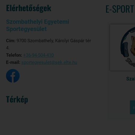
Elérhetőségek
E-SPORT
Szombathelyi Egyetemi
Sportegyesület
Cím:
9700 Szombathely, Károlyi Gáspár tér
4.
Telefon:
+36-94-504-410
E-mail:
sportegyesulet@sek.elte.hu
Sza
Térkép