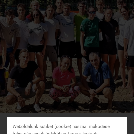
Weboldalunk sütiket (cookie) használ működése
folyamán annak érdekében, hogy a legjobb