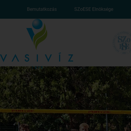
Bemutatkozás
SZoESE Elnöksége