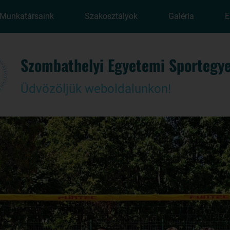
Munkatársaink
Szakosztályok
Galéria
E
Szombathelyi Egyetemi Sportegye
Üdvözöljük weboldalunkon!