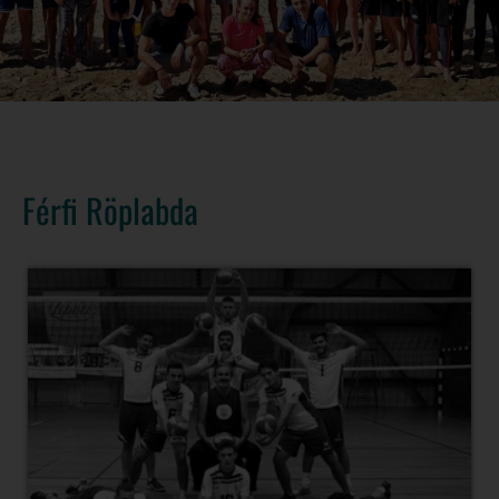
Férfi Röplabda