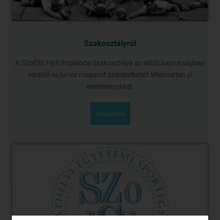
Szakosztályról
A SZoESE Férfi Röplabda Szakosztálya az előző bajnokságban
serdülő és junior csapatot szerepeltetett kifejezetten jó
eredményekkel.
részletek