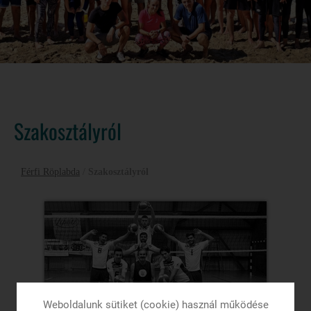
Szakosztályról
Férfi Röplabda
/
Szakosztályról
Weboldalunk sütiket (cookie) használ működése