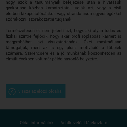
hogy azok a tanulmányaik befejezése után a hivatásuk
gyakorlása közben kamatoztatni tudják azt, vagy a civil
életben kikapcsolódáskor, vagy strandoláson ügyességükkel
szórakozni, szórakoztatni tudjanak.
Természetesen ez nem jelenti azt, hogy, aki olyan tudás és
fizikai szintre fejlődik, hogy akár profi röplabdás karriert is
megpróbálhat, azt visszatartanánk. Őket maximálisan
támogatjuk, mert az is egy plusz motiváció a többiek
számára. Szerencsére és a jó munkának köszönhetően az
elmúlt években volt már példa hasonló helyzetre.
vissza az előző oldalra!
Oldal információk
Adatkezelési tájékoztató