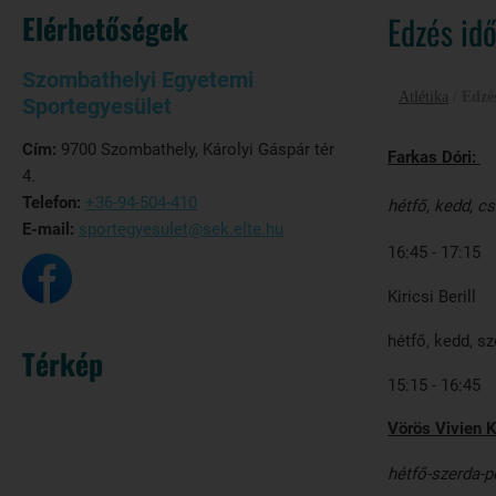
Elérhetőségek
Edzés id
Szombathelyi Egyetemi
Atlétika
/
Edzé
Sportegyesület
Cím:
9700 Szombathely, Károlyi Gáspár tér
Farkas Dóri:
4.
Telefon:
+36-94-504-410
hétfő, kedd, c
E-mail:
sportegyesulet@sek.elte.hu
16:45 - 17:15
Kiricsi Berill
hétfő, kedd, s
Térkép
15:15 - 16:45
Vörös Vivien Ki
hétfő-szerda-p