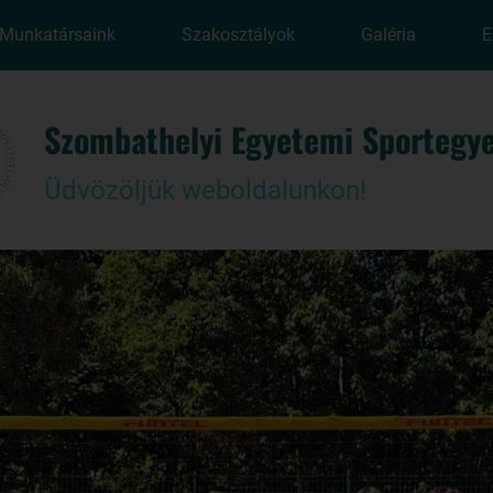
Munkatársaink
Szakosztályok
Galéria
E
Szombathelyi Egyetemi Sportegye
Üdvözöljük weboldalunkon!