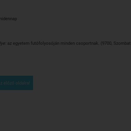
midennap
ye:
az egyetem futófolyosóján minden csoportnak. (9700, Szombath
z előző oldalra!