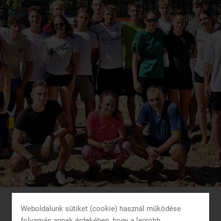
Weboldalunk sütiket (cookie) használ működése
folyamán annak érdekében, hogy a legjobb