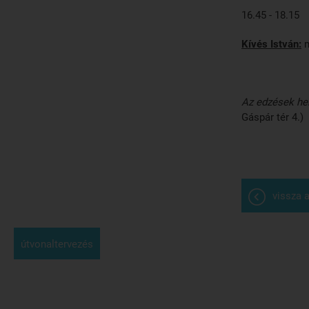
16.45 - 18.15
Kívés István:
Az edzések hel
Gáspár tér 4.)
vissza a
útvonaltervezés