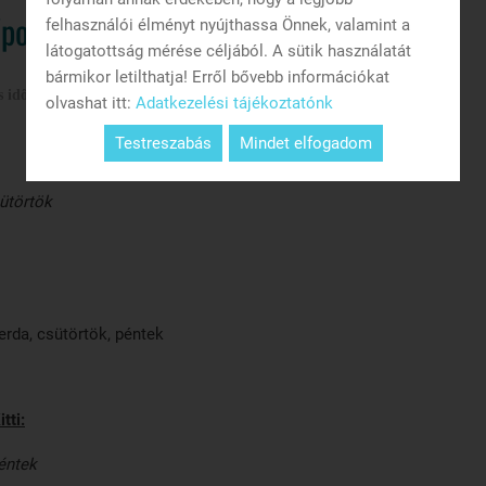
őpontok
felhasználói élményt nyújthassa Önnek, valamint a
látogatottság mérése céljából. A sütik használatát
bármikor letilthatja! Erről bővebb információkat
s időpontok
olvashat itt:
Adatkezelési tájékoztatónk
Testreszabás
Mindet elfogadom
sütörtök
zerda, csütörtök, péntek
tti:
éntek