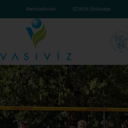
Bemutatkozás
SZoESE Elnöksége