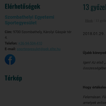
Elérhetőségek
13 győze
Szombathelyi Egyetemi
Hírek
/
13 győ
Sportegyesület
Cím:
9700 Szombathely, Károlyi Gáspár tér
2018.01.29.
4.
Telefon:
+36-94-504-410
E-mail:
sportegyesulet@sek.elte.hu
Újabb könnyed
Igen! Az első 
összességében
Térkép
Hogy értékele
Felemásan. Füg
amelyek erőse