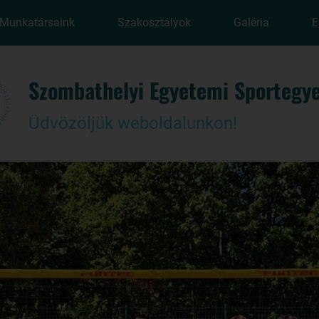
Munkatársaink
Szakosztályok
Galéria
E
Szombathelyi Egyetemi Sportegye
Üdvözöljük weboldalunkon!