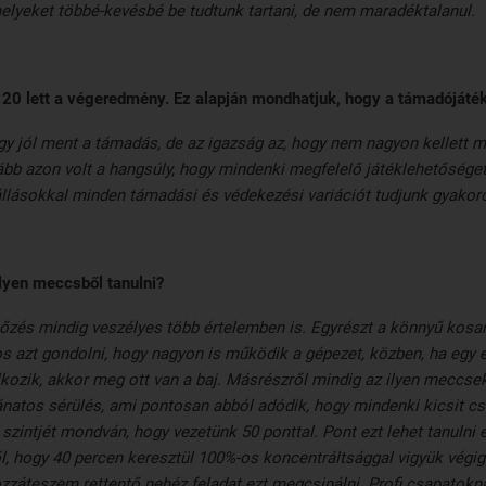
lyeket többé-kevésbé be tudtunk tartani, de nem maradéktalanul.
20 lett a végeredmény. Ez alapján mondhatjuk, hogy a támadójáték
y jól ment a támadás, de az igazság az, hogy nem nagyon kellett 
ább azon volt a hangsúly, hogy mindenki megfelelő játéklehetőséget
llásokkal minden támadási és védekezési variációt tudjunk gyakoro
ilyen meccsből tanulni?
őzés mindig veszélyes több értelemben is. Egyrészt a könnyű kosar
 azt gondolni, hogy nagyon is működik a gépezet, közben, ha egy 
lálkozik, akkor meg ott van a baj. Másrészről mindig az ilyen meccs
natos sérülés, ami pontosan abból adódik, hogy mindenki kicsit cs
szintjét mondván, hogy vezetünk 50 ponttal. Pont ezt lehet tanulni 
 hogy 40 percen keresztül 100%-os koncentráltsággal vigyük végig
záteszem rettentő nehéz feladat ezt megcsinálni. Profi csapatokná