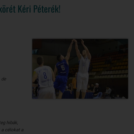
örét Kéri Péterék!
, de
teg hibák,
 a célokat a