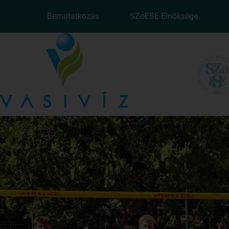
Bemutatkozás
SZoESE Elnöksége