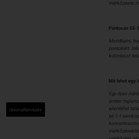
mérkőzésre, me
Pontosan 55-1
Mondhatni, hog
pontokért. Ink
különböző felá
Mit lehet egy 
Egy ilyen mérk
ember hajlamos
ellenféllel ta
útvonaltervezés
be 1-1 nemkívá
koncentrációs 
mérkőzésekből,
mérkőzést. Hoz