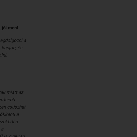
 jól ment.
megdolgozni a
 kapjon, és
lni.
ak miatt az
erősebb
eken csúszhat
ökkenti a
ezekből a
 a
l is gyakran