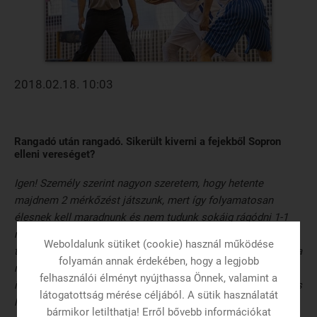
2018.02.18. 10:03
Rangadó után rangadó. Sikerült kiverni a fejekből Sopron
elleni vereséget?
Igen! Személy szerint nagyon szeretem, hogy hetente
majdnem 2 mérkőzést játszunk, mert így folyamatosan
élesnek kell maradnunk és nem tudunk sokáig rágódni 1-1
mérkőzésen. Hát igen az ominózus soproni vereség….
Weboldalunk sütiket (cookie) használ működése
tipikusan az a meccs volt, amikor minden összejött, inkább a
folyamán annak érdekében, hogy a legjobb
negatív oldalon, de lehet, hogy furcsán fog hangzani, de egy
felhasználói élményt nyújthassa Önnek, valamint a
ilyen vereség mindig „feldobja” illetve felfrissíti a csapatot és
látogatottság mérése céljából. A sütik használatát
levesz egy kicsi terhet a vállakról. Sorozatban 14 győzelem
bármikor letilthatja! Erről bővebb információkat