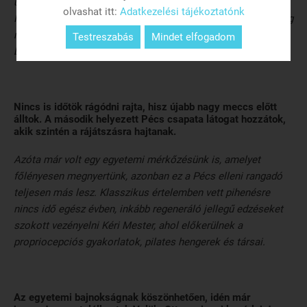
után már, nyomás van a csapaton, hogy ezt is nyerni kell.
olvashat itt:
Adatkezelési tájékoztatónk
Ilyenkor mindenki ráeszmél, hogy hoppá azért bőven van még
mit javítani és a csapat újult erővel és lelkesedéssel ugrik
Testreszabás
Mindet elfogadom
bele a munkába.
Nincs is időtök rágódni rajta, hisz újabb nagy meccs előtt
álltok. A második helyezett Pécs csapata látogat hozzátok,
akik szintén a rájátszásra hajtanak.
Azóta már volt egy egyetemi mérkőzésünk is, amelyet
főlényesen megnyertünk, azonban ez a Pécs elleni rangadó
teljesen más lesz. Klasszikus értelemben vett pihenésre
nincs idő egész évben, inkább regeneráló jellegű edzéseket
szokott vezényelni Kéri Mester, ahol előkerülnek a
propriocepciós gyakorlatok, pilates hengerek és társai.
Az egyetemi bajnokságnak köszönhetően, idén már