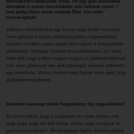
harmadszorra találkoztok Velük. Ott egy igazi kosárlabda
drámában 2-szeres hosszabbítás után tudtatok nyerni. 1
hete pedig itthon simán vertétek Őket. Van miért
visszavágniuk!
Ezeket a mérkőzéseket úgy hívom, hogy thriller meccsek,
mert egészen a lefújás pillanatáig kétes a végeredmény.
Ilyenkor mindkét csapat erején felül teljesít a hosszabbítás
alkalmával, nemhogy 2-szeres hosszabbításban. Azt azért
tudni kell, hogy a Pécs csapata nagyon jó játékerőt képvisel,
sok olyan játékosuk van, akik egymaguk képesek eldönteni
egy mérkőzést. Biztos mindent meg fognak tenni azért, hogy
győzedelmeskedjenek.
Szerinted vasárnap melyik forgatókönyv fog megvalósulni?
Én bízom abban, hogy a csapatom van olyan rutinos már,
hogy tudja, hogy mit kell tennie, ahhoz, hogy mi jöjjünk le
győztesen a pályáról. Mindenképpen hajtós fizikális játékra