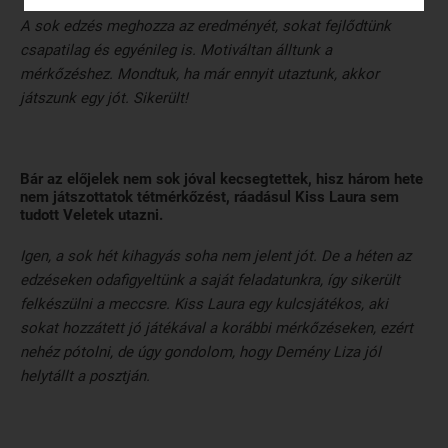
A sok edzés meghozza az eredményét, sokat fejlődtünk
csapatilag és egyénileg is. Motiváltan álltunk a
mérkőzéshez. Mondtuk, ha már ennyit utaztunk, akkor
játszunk egy jót. Sikerült!
Bár az előjelek nem sok jóval kecsegtettek, hisz három hete
nem játszottatok tétmérkőzést, ráadásul Kiss Laura sem
tudott Veletek utazni.
Igen, a sok hét kihagyás soha nem jelent jót. De a héten az
edzéseken odafigyeltünk a saját feladatunkra, így sikerült
felkészülni a meccsre. Kiss Laura egy kulcsjátékos, aki
sokat hozzátett jó játékával a korábbi mérkőzéseken, ezért
nehéz pótolni, de úgy gondolom, hogy Demény Liza jól
helytállt a posztján.