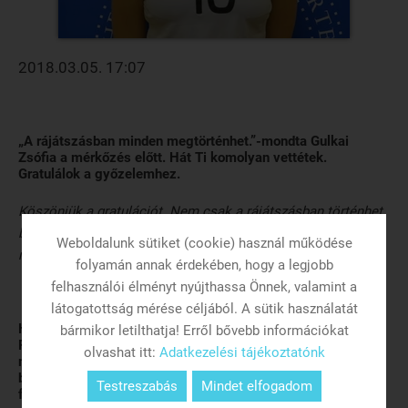
2018.03.05. 17:07
„A rájátszásban minden megtörténhet.”-mondta Gulkai
Zsófia a mérkőzés előtt. Hát Ti komolyan vettétek.
Gratulálok a győzelemhez.
Köszönjük a gratulációt. Nem csak a rájátszásban történhet
bármi, hanem az egész bajnokság tartogat magában
Weboldalunk sütiket (cookie) használ működése
meglepetést. Ami most be is igazolódott.
folyamán annak érdekében, hogy a legjobb
felhasználói élményt nyújthassa Önnek, valamint a
látogatottság mérése céljából. A sütik használatát
Harmadik mérkőzéseteket játszottátok a dobogóra esélyes
bármikor letilthatja! Erről bővebb információkat
Pécs csapata ellen. Előszőr egy sima 3-0-as vereség itthon,
olvashat itt:
Adatkezelési tájékoztatónk
majd Pécsett szintén 3-0 állt a végén a táblán, ám sokkal
bíztatóbb játékkal. Most meg 3-1 Nektek. Kézzel fogható a
Testreszabás
Mindet elfogadom
fejlődés.