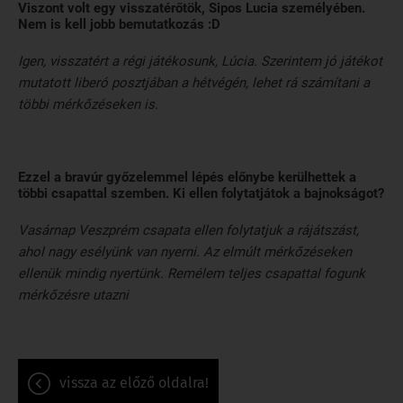
Viszont volt egy visszatérőtök, Sipos Lucia személyében.
Nem is kell jobb bemutatkozás :D
Igen, visszatért a régi játékosunk, Lúcia. Szerintem jó játékot
mutatott liberó posztjában a hétvégén, lehet rá számítani a
többi mérkőzéseken is.
Ezzel a bravúr győzelemmel lépés előnybe kerülhettek a
többi csapattal szemben. Ki ellen folytatjátok a bajnokságot?
Vasárnap Veszprém csapata ellen folytatjuk a rájátszást,
ahol nagy esélyünk van nyerni. Az elmúlt mérkőzéseken
ellenük mindig nyertünk. Remélem teljes csapattal fogunk
mérkőzésre utazni
vissza az előző oldalra!