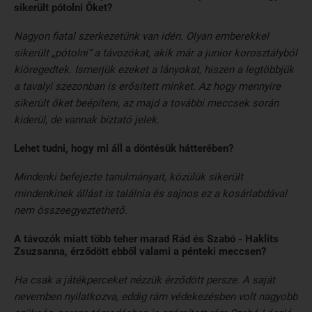
sikerült pótolni Őket?
Nagyon fiatal szerkezetünk van idén. Olyan emberekkel
sikerült „pótolni” a távozókat, akik már a junior korosztályból
kiöregedtek. Ismerjük ezeket a lányokat, hiszen a legtöbbjük
a tavalyi szezonban is erősített minket. Az hogy mennyire
sikerült őket beépíteni, az majd a további meccsek során
kiderül, de vannak bíztató jelek.
Lehet tudni, hogy mi áll a döntésük hátterében?
Mindenki befejezte tanulmányait, közülük sikerült
mindenkinek állást is találnia és sajnos ez a kosárlabdával
nem összeegyeztethető.
A távozók miatt több teher marad Rád és Szabó - Haklits
Zsuzsanna, érződött ebből valami a pénteki meccsen?
Ha csak a játékperceket nézzük érződött persze. A saját
nevemben nyilatkozva, eddig rám védekezésben volt nagyobb