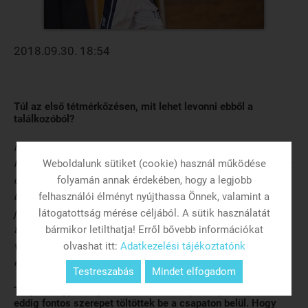
2018.09.30. 18:54
Túl az első tétmérkőzésen, mit lehet levonni ebből a
találkozóból?
Először is nagyon örülünk neki, hogy győzelemmel sikerült
Weboldalunk sütiket (cookie) használ működése
kezdenünk a 2018/2019-es szezont. Nem ismertük a Kanizsa
folyamán annak érdekében, hogy a legjobb
csapatát, hiszen tavaly nem indulhattak el ebben a
felhasználói élményt nyújthassa Önnek, valamint a
bajnokságban. Annyit tudtunk róluk, hogy 3 meghatározó
látogatottság mérése céljából. A sütik használatát
játékosuk van, akikre oda kell figyelni, amit részben meg is
bármikor letilthatja! Erről bővebb információkat
tudtunk oldani. Viszont mind támadásban, mind
olvashat itt:
Adatkezelési tájékoztatónk
védekezésben van még hova fejlődni, de összeségében
elégedettek lehetünk.
Testreszabás
Mindet elfogadom
Tudjuk, hogy több játékos távozott a nyár folyamán, akik
eddig fontos szerepet töltöttek be a csapaton belül. Hogy