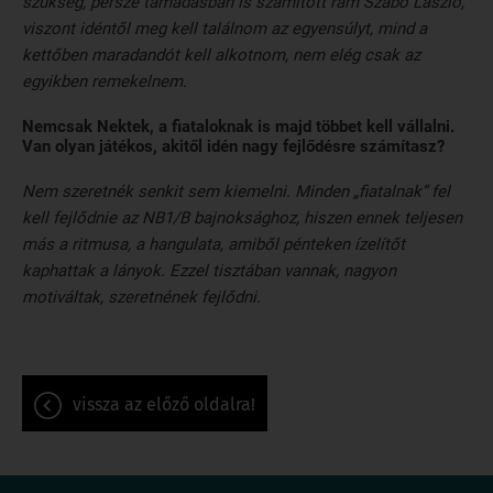
szükség, persze támadásban is számított rám Szabó László,
viszont idéntől meg kell találnom az egyensúlyt, mind a
kettőben maradandót kell alkotnom, nem elég csak az
egyikben remekelnem.
Nemcsak Nektek, a fiataloknak is majd többet kell vállalni.
Van olyan játékos, akitől idén nagy fejlődésre számítasz?
Nem szeretnék senkit sem kiemelni. Minden „fiatalnak” fel
kell fejlődnie az NB1/B bajnoksághoz, hiszen ennek teljesen
más a ritmusa, a hangulata, amiből pénteken ízelítőt
kaphattak a lányok. Ezzel tisztában vannak, nagyon
motiváltak, szeretnének fejlődni.
vissza az előző oldalra!