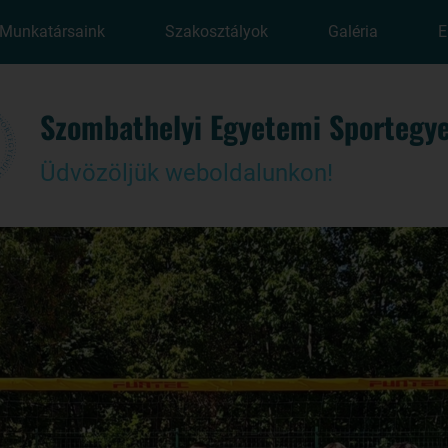
Munkatársaink
Szakosztályok
Galéria
E
Szombathelyi Egyetemi Sportegye
Üdvözöljük weboldalunkon!