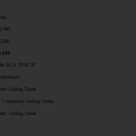
ág:
2,700
0,300
0,600
ás SE, 6. TFSE "A"
redmények:
zett: Csillag Tünde
 1.helyezett: Csillag Tünde
zett : Csillag Tünde