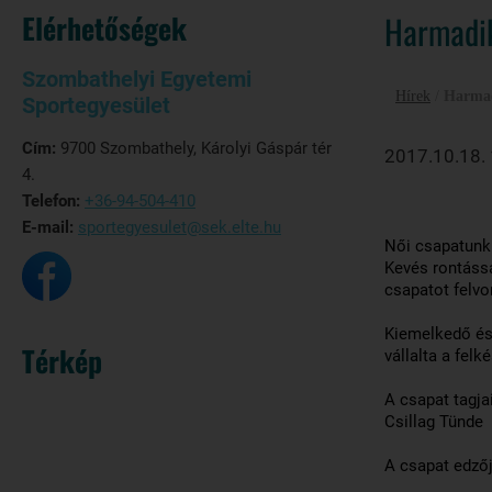
Elérhetőségek
Harmadik
Szombathelyi Egyetemi
Hírek
/
Harmad
Sportegyesület
Cím:
9700 Szombathely, Károlyi Gáspár tér
2017.10.18.
4.
Telefon:
+36-94-504-410
E-mail:
sportegyesulet@sek.elte.hu
Női csapatunk 
Kevés rontássa
csapatot felv
Kiemelkedő és 
Térkép
vállalta a fel
A csapat tagjai
Csillag Tünde
A csapat edzőj