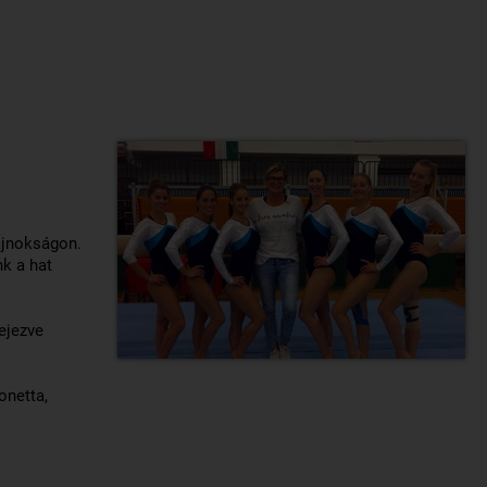
ajnokságon.
nk a hat
ejezve
onetta,