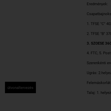
Eredmények:
Csapatbajnoks
1. TFSE "C" 40
2. TFSE "B" 37
3. SZOESE 36
4. FTC, 5. Post
Szerenkénti e
Ugrás: 2.helye
Felemáskorlát:
útvonaltervezés
Talaj: 1. helye