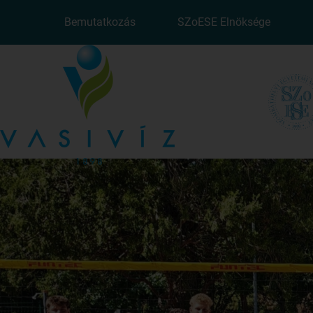
Bemutatkozás
SZoESE Elnöksége