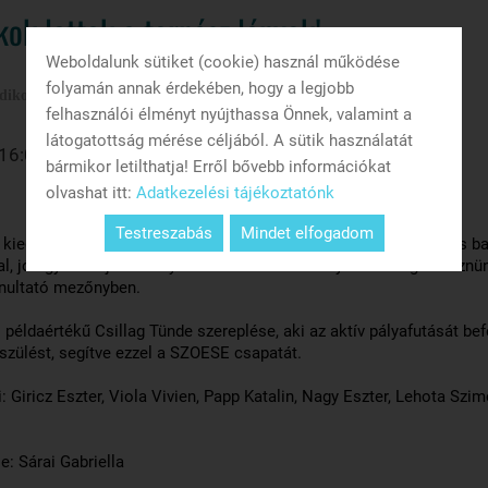
ok lettek a tornász lányok!
Weboldalunk sütiket (cookie) használ működése
folyamán annak érdekében, hogy a legjobb
ikok lettek a tornász lányok!
felhasználói élményt nyújthassa Önnek, valamint a
látogatottság mérése céljából. A sütik használatát
 16:09
bármikor letilthatja! Erről bővebb információkat
olvashat itt:
Adatkezelési tájékoztatónk
Testreszabás
Mindet elfogadom
kiegyensúlyozott teljesítményt nyújtva jól szerepelt az országos b
l, jó egyéni teljesítményekkel sikerült a III. helyezést megszereznü
onultató mezőnyben.
példaértékű Csillag Tünde szereplése, aki az aktív pályafutását bef
készülést, segítve ezzel a SZOESE csapatát.
: Giricz Eszter, Viola Vivien, Papp Katalin, Nagy Eszter, Lehota Szim
e: Sárai Gabriella