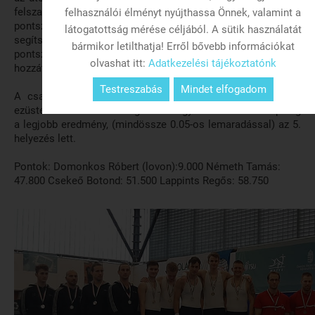
felszakadt tenyérrel azért, hogy első versenyén minél jobb
felhasználói élményt nyújthassa Önnek, valamint a
pontszámot érhessen el, ami végül sikerült is. Nagy
látogatottság mérése céljából. A sütik használatát
segítséget jelentettek a visszaversenyző, Csekeő Botond
bármikor letilthatja! Erről bővebb információkat
pontszámai és rutinja is, aki mind a hat szeren sokat tudott
olvashat itt:
Adatkezelési tájékoztatónk
hozzátenni az elért helyezésünkhöz.
Testreszabás
Mindet elfogadom
A csapatbajnokságban végül 159.650-es pontszámmal az
ezüstérmet szerezték meg a fiúk. Egyéni összetettben pedig
a legjobb eredmény, (mindössze 0.05-os lemaradással) az 5.
helyezés lett.
Pontok: Domonkos Róbert (lovon):9.000 Németh Tamás:
47.800 Csekeő Botond: 51.500 Lappints Regős: 58.750