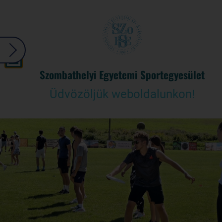
Szombathelyi Egyetemi Sportegyesület
Üdvözöljük weboldalunkon!