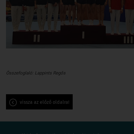
Összefoglaló: Lappints Regős
vissza az előző oldalra!