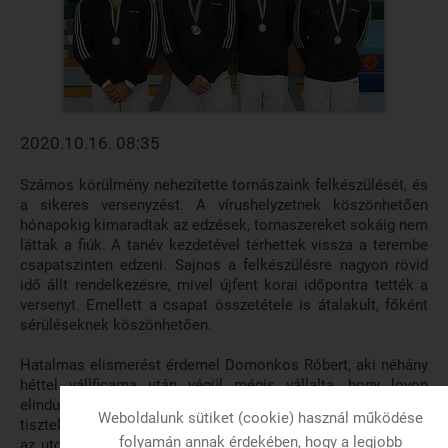
2020.10.16. 08:35
Számos körülmény nehezítette tornászaink felkészülését, és
a sikeres versenyzést. A vírushelyzetnek köszönhetően
hónapokig kimaradtak az edzések, tornaszereket sokáig nem
láttak a fiúk. A tanév kezdetével térhettek vissza a terembe
csapatszinten edzeni. Sajnos a felkészülésre nagyon rövid
idő állt rendelkezésre, mivel újfent korai időpontra tették a
versenyt. Emellett a csapat összetétele is átalakult, főként
sérüléseknek köszönhetően.
Hatalmas elismerést érdemel Domonkos Róbert, aki néhány
héttel vállficama után végül mégis vállalta, hogy lovon
elindul, és pontszámával segíti a csapatot. Szintén kijár a
Weboldalunk sütiket (cookie) használ működése
tisztelet a legújabb csapattagunknak, Németh Tamásnak, aki
folyamán annak érdekében, hogy a legjobb
az utolsó pillanatig elszántan edzett, végül már több helyen