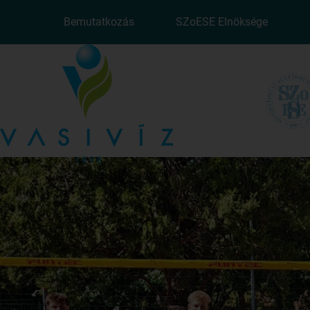
Bemutatkozás
SZoESE Elnöksége