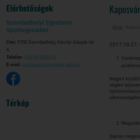
Elérhetőségek
Kaposvár
Szombathelyi Egyetemi
Hírek
/
Kaposv
Sportegyesület
Cím:
9700 Szombathely, Károlyi Gáspár tér
2017.10.27.
4.
Telefon:
+36-94-504-410
Vasárnap
E-mail:
sportegyesulet@sek.elte.hu
problém
Nagyot küzdött
végére teljese
nyitásrontásun
sikerességéhe
Térkép
Megszaka
Sajnos megsza