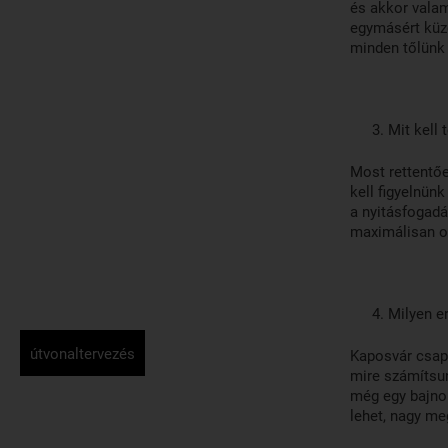
és akkor valam
egymásért küzd
minden tőlünk
Mit kell
Most rettentőe
kell figyelnün
a nyitásfogad
maximálisan od
Milyen e
útvonaltervezés
Kaposvár csapa
mire számítsu
még egy bajno
lehet, nagy me