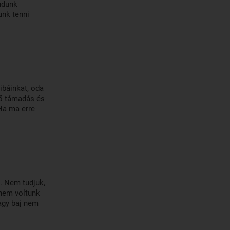
udunk
unk tenni
ibáinkat, oda
lső támadás és
Ha ma erre
. Nem tudjuk,
nem voltunk
agy baj nem