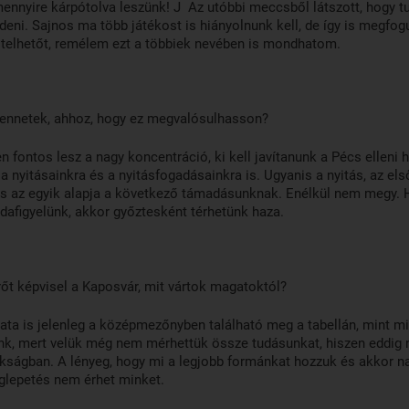
ennyire kárpótolva leszünk! J Az utóbbi meccsből látszott, hogy t
eni. Sajnos ma több játékost is hiányolnunk kell, de így is megfog
 telhetőt, remélem ezt a többiek nevében is mondhatom.
 tennetek, ahhoz, hogy ez megvalósulhasson?
n fontos lesz a nagy koncentráció, ki kell javítanunk a Pécs elleni h
k a nyitásainkra és a nyitásfogadásainkra is. Ugyanis a nyitás, az e
ás az egyik alapja a következő támadásunknak. Enélkül nem megy. 
afigyelünk, akkor győztesként térhetünk haza.
rőt képvisel a Kaposvár, mit vártok magatoktól?
ta is jelenleg a középmezőnyben található meg a tabellán, mint mi
nk, mert velük még nem mérhettük össze tudásunkat, hiszen eddig 
kságban. A lényeg, hogy mi a legjobb formánkat hozzuk és akkor n
glepetés nem érhet minket.