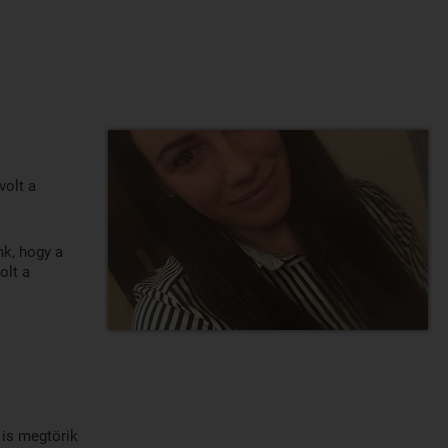
volt a
nk, hogy a
olt a
 is megtörik