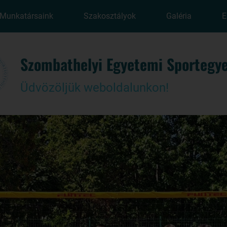
Munkatársaink
Szakosztályok
Galéria
E
Szombathelyi Egyetemi Sportegye
Üdvözöljük weboldalunkon!