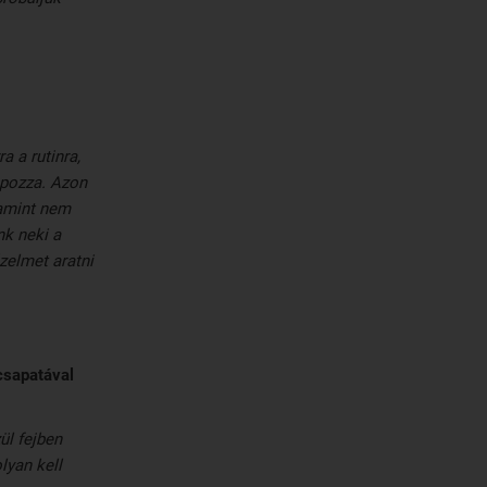
 a rutinra,
apozza. Azon
lamint nem
nk neki a
zelmet aratni
csapatával
ül fejben
lyan kell