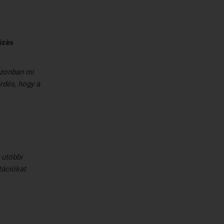
őzés
azonban mi
rdés, hogy a
 utóbbi
tációkat