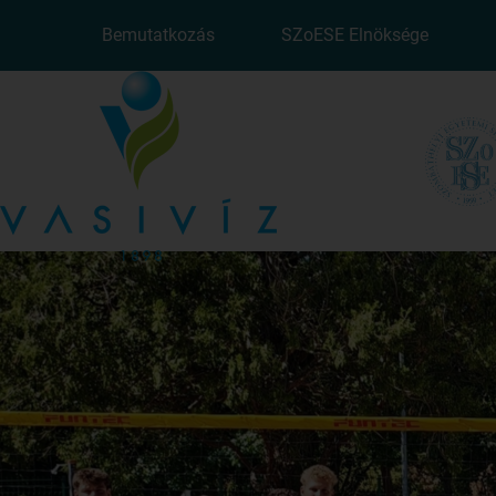
Bemutatkozás
SZoESE Elnöksége