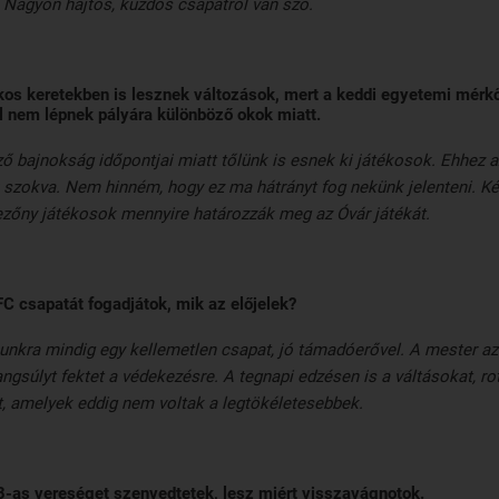
. Nagyon hajtós, küzdős csapatról van szó.
kos keretekben is lesznek változások, mert a keddi egyetemi mérk
l nem lépnek pályára különböző okok miatt.
ő bajnokság időpontjai miatt tőlünk is esnek ki játékosok. Ehhez 
szokva. Nem hinném, hogy ez ma hátrányt fog nekünk jelenteni. Ké
ezőny játékosok mennyire határozzák meg az Óvár játékát.
 csapatát fogadjátok, mik az előjelek?
nkra mindig egy kellemetlen csapat, jó támadóerővel. A mester az
ngsúlyt fektet a védekezésre. A tegnapi edzésen is a váltásokat, ro
t, amelyek eddig nem voltak a legtökéletesebbek.
3-as vereséget szenvedtetek, lesz miért visszavágnotok.