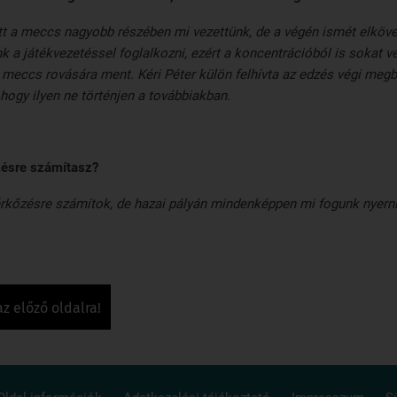
tt a meccs nagyobb részében mi vezettünk, de a végén ismét elkövet
k a játékvezetéssel foglalkozni, ezért a koncentrációból is sokat ve
 meccs rovására ment. Kéri Péter külön felhívta az edzés végi meg
 hogy ilyen ne történjen a továbbiakban.
ésre számítasz?
kőzésre számítok, de hazai pályán mindenképpen mi fogunk nyerni.
az előző oldalra!