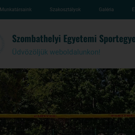
Munkatársaink
Szakosztályok
Galéria
E
Szombathelyi Egyetemi Sportegye
Üdvözöljük weboldalunkon!