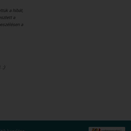
tük a hibát,
sztett a
beszélésen a
 ;)