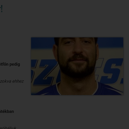
!
tfőn pedig
szokva ehhez
átékban
próbáljuk