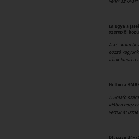
venni az Óvárt
És ugye a játé
szereplői közü
A két különböz
hozzá vagyunk 
tőlük kieső m
Hétfőn a SMAFC
A Smafc számu
időben nagy ha
vettük át ismé
Ott ugye 84-7