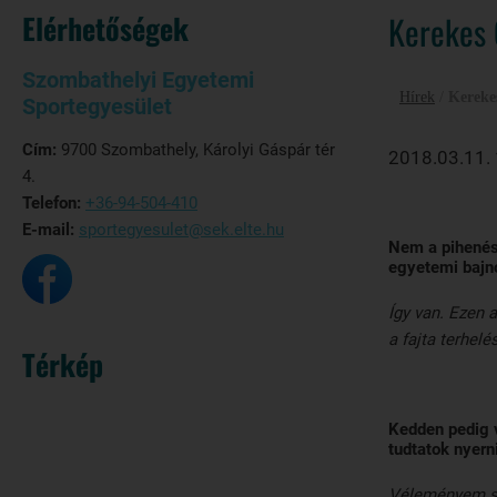
Elérhetőségek
Kerekes 
Szombathelyi Egyetemi
Hírek
/
Kereke
Sportegyesület
Cím:
9700 Szombathely, Károlyi Gáspár tér
2018.03.11.
4.
Telefon:
+36-94-504-410
E-mail:
sportegyesulet@sek.elte.hu
Nem a pihenés
egyetemi bajn
Így van. Ezen 
a fajta terhelé
Térkép
Kedden pedig 
tudtatok nyerni
Véleményem sze