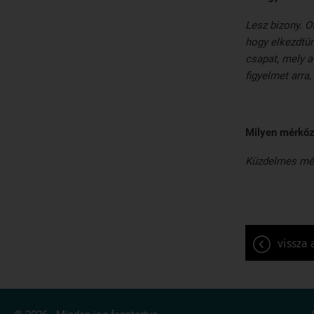
Lesz bizony. O
hogy elkezdtün
csapat, mely a
figyelmet arra,
Milyen mérkőz
Küzdelmes mér
vissza 