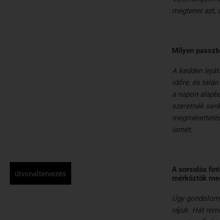
megtenni azt, 
Milyen passzb
A kedden leját
időre, és talá
a napon alapbó
szeretnék senk
megmérettetés
ismét.
A sorsolás fin
útvonaltervezés
mérkőztök meg
Úgy gondolom, 
rájuk. Hát rem