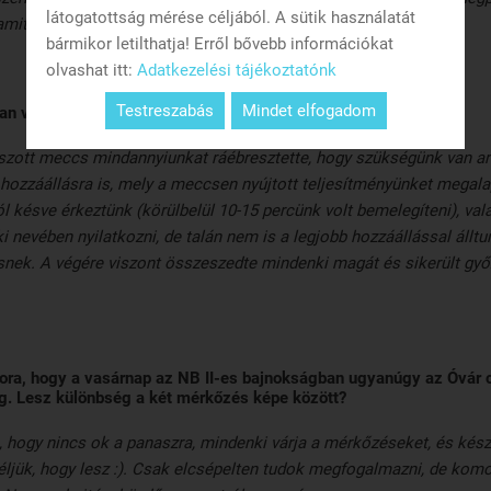
látogatottság mérése céljából. A sütik használatát
amit elvárnak tőlünk.
bármikor letilthatja! Erről bővebb információkat
olvashat itt:
Adatkezelési tájékoztatónk
Testreszabás
Mindet elfogadom
an van a társaság?
szott meccs mindannyiunkat ráébresztette, hogy szükségünk van arra
n hozzáállásra is, mely a meccsen nyújtott teljesítményünket megal
l késve érkeztünk (körülbelül 10-15 percünk volt bemelegíteni), va
i nevében nyilatkozni, de talán nem is a legjobb hozzáállással álltu
nek. A végére viszont összeszedte mindenki magát és sikerült győ
tora, hogy a vasárnap az NB II-es bajnokságban ugyanúgy az Óvár 
. Lesz különbség a két mérkőzés képe között?
hogy nincs ok a panaszra, mindenki várja a mérkőzéseket, és kész
éljük, hogy lesz :). Csak elcsépelten tudok megfogalmazni, de komo