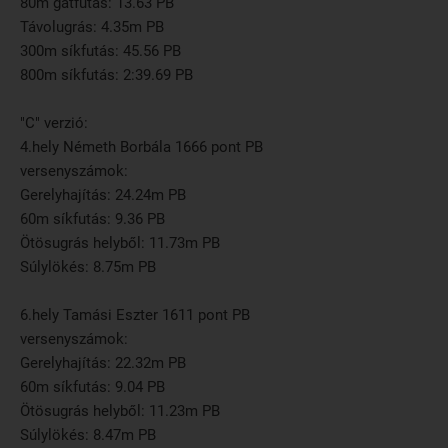
80m gátfutás: 13.63 PB
Távolugrás: 4.35m PB
300m síkfutás: 45.56 PB
800m síkfutás: 2:39.69 PB
"C" verzió:
4.hely Németh Borbála 1666 pont PB
versenyszámok:
Gerelyhajítás: 24.24m PB
60m síkfutás: 9.36 PB
Ötösugrás helyből: 11.73m PB
Súlylökés: 8.75m PB
6.hely Tamási Eszter 1611 pont PB
versenyszámok:
Gerelyhajítás: 22.32m PB
60m síkfutás: 9.04 PB
Ötösugrás helyből: 11.23m PB
Súlylökés: 8.47m PB