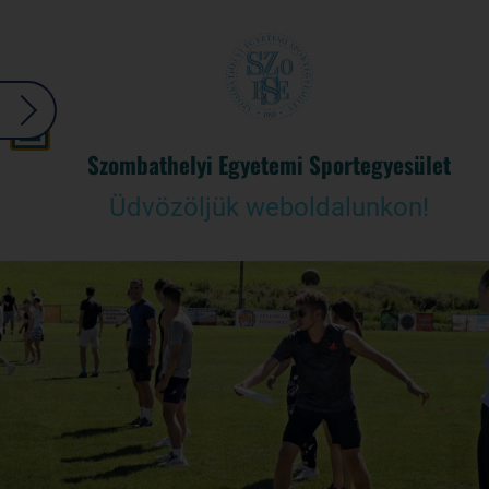
Szombathelyi Egyetemi Sportegyesület
Üdvözöljük weboldalunkon!