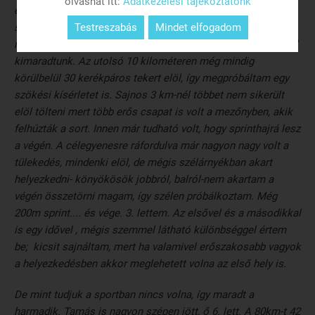
olvashat itt:
Adatkezelési tájékoztatónk
erős volt a tempó. Az élmezőnyben voltunk mindketten,
sajnos a rossz utak és a nem túl magabiztos kerékpárosok
Testreszabás
Mindet elfogadom
miatt sok bukásra, defektre került sor; hála az Úrnak ezekből
kimaradtunk. Az utolsó 10 kilométeren még mindig
körülbelül 30 kerékpáros tekert elöl, így megpróbáltam egy
szökési kísérletet is. Sajnos 3 km-nél többet nem sikerült
elöl tölteni mert több erős csapat is volt a mezőnyben, akik
felhúzták a sort. Innen már tudható volt, hogy sprinthajrá lesz
a végén. A célegyenesre ráfordulva már nagyon nagy volt a
tülekedés, mindenki elöl, de mégis szélárnyékban akart
helyezkedni- könyökösök jobbról, balról-nem akartam a
végén összetörni magam, így szélen próbálkoztam. Még
200m sprint.... és vége. 3. lettem. Az elsővel és a másodikkal
is egy idővel , mégis szemmel látható különbséggel értem
be; kicsit sajnáltam, mert ha valamivel erőszakosabb vagyok
a helyezkedésben akkor meglehetett volna az első hely is.
De mint tudjuk a sportban nincs volna, így maradt a
harmadik. Tamás is nagyon szépen jött, ő 6. lett. A 80km-t 42