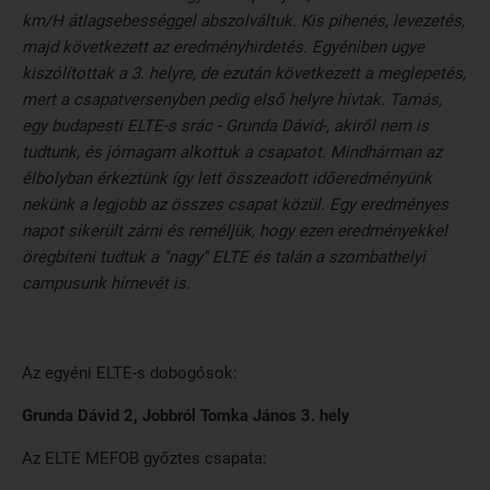
km/H átlagsebességgel abszolváltuk. Kis pihenés, levezetés,
majd következett az eredményhirdetés. Egyéniben ugye
kiszólítottak a 3. helyre, de ezután következett a meglepetés,
mert a csapatversenyben pedig első helyre hívtak. Tamás,
egy budapesti ELTE-s srác - Grunda Dávid-, akiről nem is
tudtunk, és jómagam alkottuk a csapatot. Mindhárman az
élbolyban érkeztünk így lett összeadott időeredményünk
nekünk a legjobb az összes csapat közül. Egy eredményes
napot sikerült zárni és reméljük, hogy ezen eredményekkel
öregbíteni tudtuk a "nagy" ELTE és talán a szombathelyi
campusunk hírnevét is.
Az egyéni ELTE-s dobogósok:
Grunda Dávid 2, Jobbról Tomka János 3. hely
Az ELTE MEFOB győztes csapata: