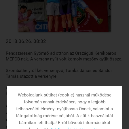
2018.06.26. 08:32
Rendszeresen Gyömrő ad otthon az Országúti Kerékpáros
MEFOB-nak. A verseny nyílt volt komoly mezőny gyűlt össze.
Szombathelyről két versenyző, Tomka János és Sándor
Tamás utazott a versenyre.
A versenyről János szemszögéből készült beszámoló
kiválóan visszaadja a hangulatot:
Weboldalunk sütiket (cookie) használ működése
folyamán annak érdekében, hogy a legjobb
Ebben az évben majdnem az összes versenyen-ahol rajthoz
felhasználói élményt nyújthassa Önnek, valamint a
álltam- sikerült dobogóra férni, most is reménykedtem a jó
látogatottság mérése céljából. A sütik használatát
eredményben. Bemelegítettünk majd beálltunk a rajtba. A táv
bármikor letilthatja! Erről bővebb információkat
nem volt túl hosszú ( 80km) ezért már az elejétől kezdve