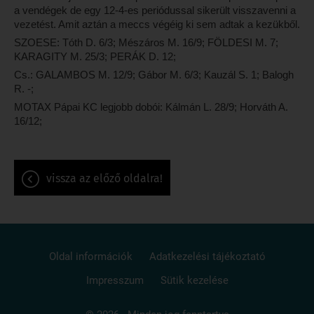
a vendégek de egy 12-4-es periódussal sikerült visszavenni a
vezetést. Amit aztán a meccs végéig ki sem adtak a kezükből.
SZOESE: Tóth D. 6/3; Mészáros M. 16/9; FÖLDESI M. 7;
KARAGITY M. 25/3; PERÁK D. 12;
Cs.: GALAMBOS M. 12/9; Gábor M. 6/3; Kauzál S. 1; Balogh
R. -;
MOTAX Pápai KC legjobb dobói: Kálmán L. 28/9; Horváth A.
16/12;
vissza az előző oldalra!
Oldal információk
Adatkezelési tájékoztató
Impresszum
Sütik kezelése