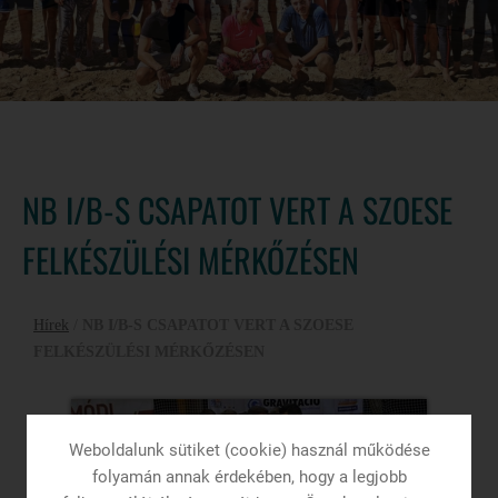
NB I/B-S CSAPATOT VERT A SZOESE
FELKÉSZÜLÉSI MÉRKŐZÉSEN
Hírek
/
NB I/B-S CSAPATOT VERT A SZOESE
FELKÉSZÜLÉSI MÉRKŐZÉSEN
Weboldalunk sütiket (cookie) használ működése
folyamán annak érdekében, hogy a legjobb