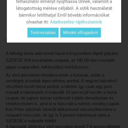
felhasználói élményt nyújthassa Önnek, valamint a
látogatottság mérése céljából. A sütik használatát
bármikor letilthatja! Erről bővebb információkat
olvashat itt:
Adatkezelési tájékoztatónk
Testreszabás
Mindet elfogadom
2017.09.19. 10:06
A hétvégi torna után ismét hazai környezetben lépett pályára
SZOESE férfi kosárlabda csapata, az NB I/B-ben szereplő
pápai csapat ellen, felkészülési mérkőzésen.
Az első percekben felváltva estek a kosarak, aztán a
vendégek el tudtak lépni néhány ponttal. A negyed hátralévő
részében ismét hazai pontok születtek így csak egy pont
maradt a hátrányból. A második 10 percet jól kezdte a hazai
csapat, de sajnos lassan szétesett a játék támadásban és
védekezésben is, amit ki is használt a rutinos vendég csapat.
Kéri Péter edzőnek sikerült időkéréssel visszazökkenteni a
csapatot meccsbe, de így is 5 pontos hátránnyal várta a
SZOESE a második félidőt.
A harmadik játékrész első perceiben ismét 7-8 pontra elléptek