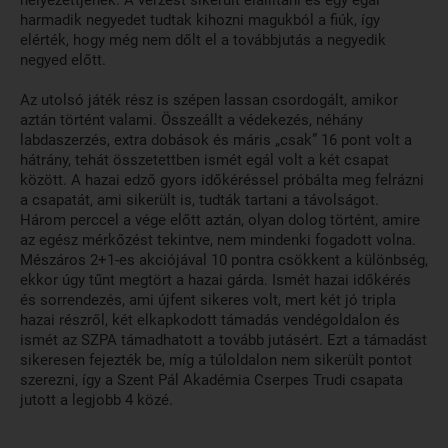
helyezettjének. A vérzést sikerült elállítani és egy egál
harmadik negyedet tudtak kihozni magukból a fiúk, így
elérték, hogy még nem dőlt el a továbbjutás a negyedik
negyed előtt.
Az utolsó játék rész is szépen lassan csordogált, amikor
aztán történt valami. Összeállt a védekezés, néhány
labdaszerzés, extra dobások és máris „csak” 16 pont volt a
hátrány, tehát összetettben ismét egál volt a két csapat
között. A hazai edző gyors időkéréssel próbálta meg felrázni
a csapatát, ami sikerült is, tudták tartani a távolságot.
Három perccel a vége előtt aztán, olyan dolog történt, amire
az egész mérkőzést tekintve, nem mindenki fogadott volna.
Mészáros 2+1-es akciójával 10 pontra csökkent a különbség,
ekkor úgy tűnt megtört a hazai gárda. Ismét hazai időkérés
és sorrendezés, ami újfent sikeres volt, mert két jó tripla
hazai részről, két elkapkodott támadás vendégoldalon és
ismét az SZPA támadhatott a tovább jutásért. Ezt a támadást
sikeresen fejezték be, míg a túloldalon nem sikerült pontot
szerezni, így a Szent Pál Akadémia Cserpes Trudi csapata
jutott a legjobb 4 közé.