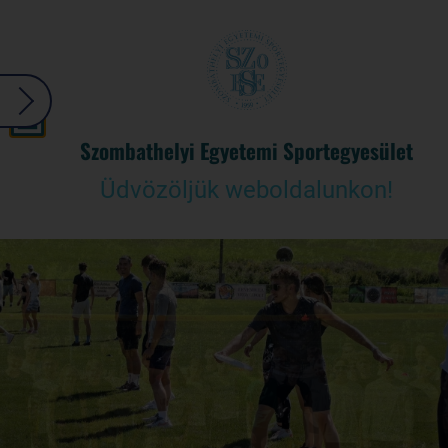
Szombathelyi Egyetemi Sportegyesület
Üdvözöljük weboldalunkon!