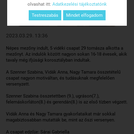
olvashat itt:
Adatkezelési tájékoztatónk
Testreszabás
Mindet elfogadom
2023.03.29. 13:36
Népes mezőny indult, 5 vidéki csapat 29 tornásza alkotta a
mezőnyt. Az indulók között nagyon sokan 16-18 évesek, akik
tavaly még ifjúsági korosztályban indultak.
A Szenner Szabina, Vidák Anna, Nagy Tamara összetételű
csapat nagyon motiváltan, és tudásuknak megfelelően
versenyzett.
Szenner Szabina összetettben (9.), ugráson(7.),
felemáskorláton(8.) és gerendán(8.) is az első tízben végzett.
Vidák Anna és Nagy Tamara gyakorlataikat már sokkal
magabiztosabban mutatták be, mint az őszi versenyen.
A csapat edzője: Sárai Gabriella