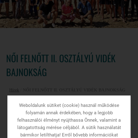
NŐI FELNŐTT II. OSZTÁLYÚ VIDÉK
BAJNOKSÁG
Hírek
/
NŐI FELNŐTT II. OSZTÁLYÚ VIDÉK BAJNOKSÁG
Weboldalunk sütiket (cookie) használ működése
folyamán annak érdekében, hogy a legjobb
felhasználói élményt nyújthassa Önnek, valamint a
látogatottság mérése céljából. A sütik használatát
bármikor letilthatja! Erről bővebb információkat