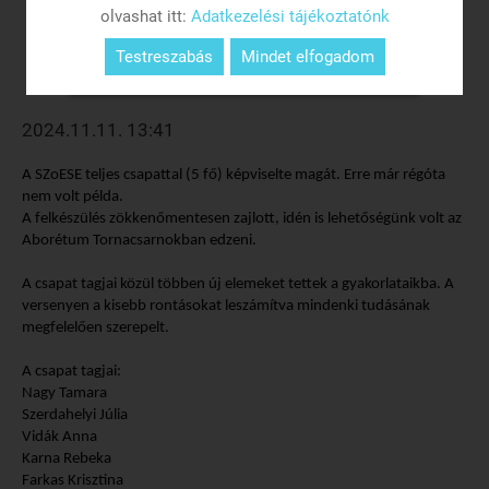
olvashat itt:
Adatkezelési tájékoztatónk
Testreszabás
Mindet elfogadom
2024.11.11. 13:41
A SZoESE teljes csapattal (5 fő) képviselte magát. Erre már régóta
nem volt példa.
A felkészülés zökkenőmentesen zajlott, idén is lehetőségünk volt az
Aborétum Tornacsarnokban edzeni.
A csapat tagjai közül többen új elemeket tettek a gyakorlataikba. A
versenyen a kisebb rontásokat leszámítva mindenki tudásának
megfelelően szerepelt.
A csapat tagjai:
Nagy Tamara
Szerdahelyi Júlia
Vidák Anna
Karna Rebeka
Farkas Krisztina