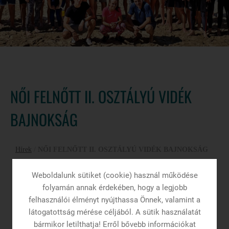
NŐI FELNŐTT II. OSZTÁLYÚ VIDÉK
BAJNOKSÁG
Hírek
/
NŐI FELNŐTT II. OSZTÁLYÚ VIDÉK BAJNOKSÁG
Weboldalunk sütiket (cookie) használ működése
folyamán annak érdekében, hogy a legjobb
felhasználói élményt nyújthassa Önnek, valamint a
látogatottság mérése céljából. A sütik használatát
bármikor letilthatja! Erről bővebb információkat