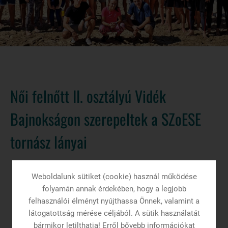
Női felnőtt II. osztályú Vidék
Bajnokságon szerepeltek a SZoESE
tornász lányai
Hírek
/
Női felnőtt II. osztályú Vidék Bajnokságon szerepeltek a
Weboldalunk sütiket (cookie) használ működése
SZoESE tornász lányai
folyamán annak érdekében, hogy a legjobb
felhasználói élményt nyújthassa Önnek, valamint a
látogatottság mérése céljából. A sütik használatát
bármikor letilthatja! Erről bővebb információkat