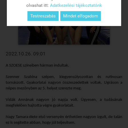
olvashat itt:
Adatkezelési tájékoztatónk
Testreszabás
Mindet elfogadom
2022.10.26. 09:01
A SZOESE színeiben hárman indultak.
Szenner Szabina szépen, kiegyensúlyozottan és rutinosan
tornászott. Gyakorlatai nagyon összeszedettek voltak. Ugráson a
népes mezőnyben az 5. helyet szerezte meg.
Vidák Annának nagyon jó napja volt. Ügyesen, a tudásának
megfelelően hajtotta végre gyakorlatait.
Nagy Tamara élete első versenyén érthetően nagyon izgult, de talán
ez is segítette abban, hogy jól teljesítsen.