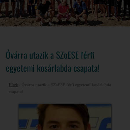
Óvárra utazik a SZoESE férfi
egyetemi kosárlabda csapata!
Hírek
/
Óvárra utazik a SZoESE férfi egyetemi kosárlabda
csapata!