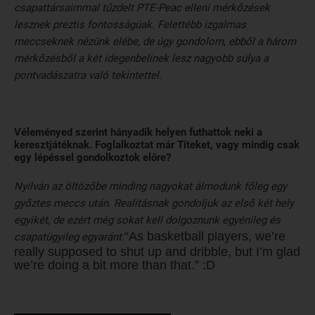
csapattársaimmal tűzdelt PTE-Peac elleni mérkőzések
lesznek preztis fontosságúak. Felettébb izgalmas
meccseknek nézünk elébe, de úgy gondolom, ebből a három
mérkőzésből a két idegenbelinek lesz nagyobb súlya a
pontvadászatra való tekintettel.
Véleményed szerint hányadik helyen futhattok neki a
keresztjátéknak. Foglalkoztat már Titeket, vagy mindig csak
egy lépéssel gondolkoztok előre?
Nyilván az öltözőbe minding nagyokat álmodunk főleg egy
győztes meccs után. Realitásnak gondoljuk az első két hely
egyikét, de ezért még sokat kell dolgoznunk egyénileg és
“As basketball players, we’re
csapatügyileg egyaránt.
really supposed to shut up and dribble, but I’m glad
we’re doing a bit more than that.” :D