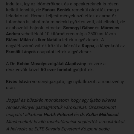
indultak, így az időmérőknek és a speakereknek is résen
kellett lenniük, de
Farkas Beniék
remekül oldották meg a
feladatokat. Remek teljesítmények születtek az amatőr
futamban is, ahol már mindenki győztes volt, aki elindult, de
az abszolút bajnoki címeket
Somogyi Gábor
és
Márovics
Andrea
vehették át 10 kilóméteren míg a 2500-as távon
Biácsi Milán
és
Iker Natália
lettek a győztesek. A
nagylétszámú váltók közül a fiúknál a
Kappa
, a lányoknál az
Ekcsöli Lányok
csapatai lettek a győztesek.
A
Dr. Bohóc Mosolyszolgálat Alapítvány
részére a
résztvevők közel
50 ezer forintot
gyűjtöttek.
Kívés István
versenyigazgató, így nyilatkozott a rendezvény
után:
Joggal és büszkén mondhatom, hogy egy újabb sikeres
rendezvénnyel gazdagítottuk városunkat. Összeszokott
csapatot alkotunk
Hurtik Péterrel
és
dr. Koltai Miklóssal
.
Mindemellett kiváló munkatársaink segítették a munkánkat.
A helyszín, az ELTE Savaria Egyetemi Központ pedig