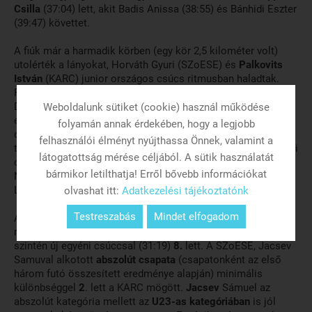
Csilla
(37:04) lett, akit Badis Anissa (38:55) és Bánhidi Eszter
(39:47) követtet.
A fiúk már a harmadik körben (egy kör 2,5 kilométer volt)
utolérték a lányokat, Horváth Gyuri (SZoESE) és
Palkovits
István
(KARC) junior országos csúcs ritmusban haladtak.
Pisti aztán ellépett, és a két évvel ezelőtti győztes Farkas
Dáriusz, valamint a Vasas színeiben induló Molnár Ákos
Weboldalunk sütiket (cookie) használ működése
előtt
bajnoki címet szerzett
. A junior csúcs most elmaradt,
folyamán annak érdekében, hogy a legjobb
de a tehetséges fiatalember így is joggal lehet büszke a
felhasználói élményt nyújthassa Önnek, valamint a
teljesítményére, hiszen junior létére élete első felnőtt bajnoki
látogatottság mérése céljából. A sütik használatát
címét szerezte. Külön érdekesség még hogy az edzője,
bármikor letilthatja! Erről bővebb információkat
Németh Gyula az egyik legkedvesebb tanítványa volt Híres
Laci Bácsinak.
olvashat itt:
Adatkezelési tájékoztatónk
Testreszabás
Mindet elfogadom
A hazaiaknak sem lehet okuk panaszra,
Horváth Gyuri
2
másodperces új egyéni csúccsal
4.
, míg
Kovács Attila
szintén új egyéni csúccsal (31:19)
8.
lett. A SZoESE, Jacsev
Samuval alkotott
abszolút csapata
(csapatonként az első
három futó összesített eredménye alapján) minimális
különbséggel
2
. lett a KARC mögött.
Jacsev
Sámuel az
abszolút kategória mellett az
U23-as kategóriában
is jól