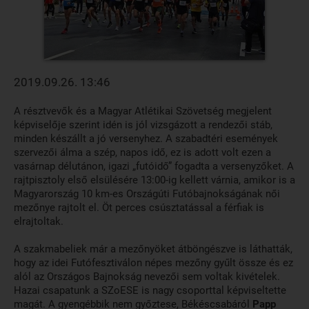
2019.09.26. 13:46
A résztvevők és a Magyar Atlétikai Szövetség megjelent
képviselője szerint idén is jól vizsgázott a rendezői stáb,
minden készállt a jó versenyhez. A szabadtéri események
szervezői álma a szép, napos idő, ez is adott volt ezen a
vasárnap délutánon, igazi „futóidő” fogadta a versenyzőket. A
rajtpisztoly első elsülésére 13:00-ig kellett várnia, amikor is a
Magyarország 10 km-es Országúti Futóbajnokságának női
mezőnye rajtolt el. Öt perces csúsztatással a férfiak is
elrajtoltak.
A szakmabeliek már a mezőnyöket átböngészve is láthatták,
hogy az idei Futófesztiválon népes mezőny gyűlt össze és ez
alól az Országos Bajnokság nevezői sem voltak kivételek.
Hazai csapatunk a SZoESE is nagy csoporttal képviseltette
magát. A gyengébbik nem győztese, Békéscsabáról
Papp