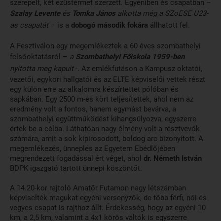
szerepelt, két ezüstérmet szerzett. Egyéniben és csapatban –
Szalay Levente
és
Tomka
János
alkotta még a SZoESE U23-
as csapatát
– is a
dobogó második fokára
állhatott fel.
A Fesztiválon egy megemlékeztek a 60 éves szombathelyi
felsőoktatásról –
a
Szombathelyi Főiskola 1959-ben
nyitotta meg kapuit
-. Az emlékfutáson a Kampusz oktatói,
vezetői, egykori hallgatói és az ELTE képviselői vettek részt
egy külön erre az alkalomra készírtettet pólóban és
sapkában. Egy 2500 m-es kört teljesítettek, ahol nem az
eredmény volt a fontos, hanem egymást bevárva, a
szombathelyi együttműködést kihangsúlyozva, egyszerre
értek be a célba. Láthatóan nagy élmény volt a résztvevők
számára, amit a sok kipirosodott, boldog arc bizonyított. A
megemlékezés, ünneplés az Egyetem Ebédlőjében
megrendezett fogadással ért véget, ahol
dr. Németh István
BDPK igazgató tartott ünnepi köszöntőt.
A 14.20-kor rajtoló Amatőr Futamon nagy létszámban
képviselték magukat egyéni versenyzők, de több férfi, női és
vegyes csapat is rajthoz állt. Érdekesség, hogy az egyéni 10
km, a 2,5 km, valamint a 4x1 körös váltók is egyszerre