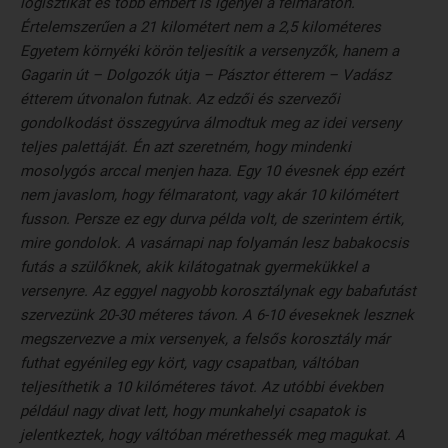
logisztikát és több embert is igényel a félmaraton.
Értelemszerűen a 21 kilométert nem a 2,5 kilométeres
Egyetem környéki körön teljesítik a versenyzők, hanem a
Gagarin út – Dolgozók útja – Pásztor étterem – Vadász
étterem útvonalon futnak. Az edzői és szervezői
gondolkodást összegyúrva álmodtuk meg az idei verseny
teljes palettáját. Én azt szeretném, hogy mindenki
mosolygós arccal menjen haza. Egy 10 évesnek épp ezért
nem javaslom, hogy félmaratont, vagy akár 10 kilómétert
fusson. Persze ez egy durva példa volt, de szerintem értik,
mire gondolok. A vasárnapi nap folyamán lesz babakocsis
futás a szülőknek, akik kilátogatnak gyermekükkel a
versenyre. Az eggyel nagyobb korosztálynak egy babafutást
szervezünk 20-30 méteres távon. A 6-10 éveseknek lesznek
megszervezve a mix versenyek, a felsős korosztály már
futhat egyénileg egy kört, vagy csapatban, váltóban
teljesíthetik a 10 kilóméteres távot. Az utóbbi években
például nagy divat lett, hogy munkahelyi csapatok is
jelentkeztek, hogy váltóban mérethessék meg magukat. A