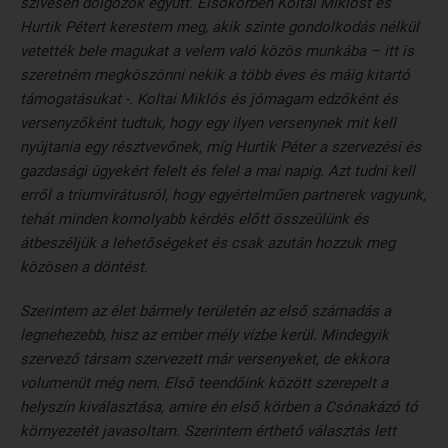
szívesen dolgozok együtt. Elsőkörben Koltai Miklóst és
Hurtik Pétert kerestem meg, akik szinte gondolkodás nélkül
vetették bele magukat a velem való közös munkába – itt is
szeretném megköszönni nekik a több éves és máig kitartó
támogatásukat -. Koltai Miklós és jómagam edzőként és
versenyzőként tudtuk, hogy egy ilyen versenynek mit kell
nyújtania egy résztvevőnek, míg Hurtik Péter a szervezési és
gazdasági ügyekért felelt és felel a mai napig. Azt tudni kell
erről a triumvirátusról, hogy egyértelműen partnerek vagyunk,
tehát minden komolyabb kérdés előtt összeülünk és
átbeszéljük a lehetőségeket és csak azután hozzuk meg
közösen a döntést.
Szerintem az élet bármely területén az első számadás a
legnehezebb, hisz az ember mély vízbe kerül. Mindegyik
szervező társam szervezett már versenyeket, de ekkora
volumenüt még nem. Első teendőink között szerepelt a
helyszín kiválasztása, amire én első körben a Csónakázó tó
környezetét javasoltam. Szerintem érthető választás lett