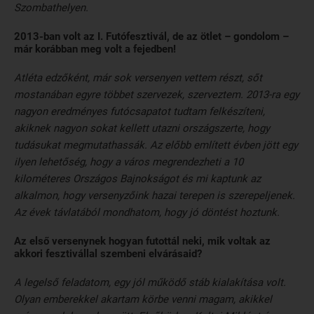
Szombathelyen.
2013-ban volt az I. Futófesztivál, de az ötlet – gondolom –
már korábban meg volt a fejedben!
Atléta edzőként, már sok versenyen vettem részt, sőt
mostanában egyre többet szervezek, szerveztem. 2013-ra egy
nagyon eredményes futócsapatot tudtam felkészíteni,
akiknek nagyon sokat kellett utazni országszerte, hogy
tudásukat megmutathassák. Az előbb említett évben jött egy
ilyen lehetőség, hogy a város megrendezheti a 10
kilométeres Országos Bajnokságot és mi kaptunk az
alkalmon, hogy versenyzőink hazai terepen is szerepeljenek.
Az évek távlatából mondhatom, hogy jó döntést hoztunk.
Az első versenynek hogyan futottál neki, mik voltak az
akkori fesztivállal szembeni elvárásaid?
A legelső feladatom, egy jól működő stáb kialakítása volt.
Olyan emberekkel akartam körbe venni magam, akikkel