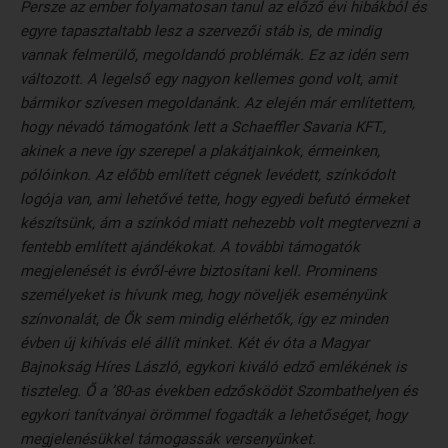
Persze az ember folyamatosan tanul az előző évi hibákból és
egyre tapasztaltabb lesz a szervezői stáb is, de mindig
vannak felmerülő, megoldandó problémák. Ez az idén sem
változott. A legelső egy nagyon kellemes gond volt, amit
bármikor szívesen megoldanánk. Az elején már említettem,
hogy névadó támogatónk lett a Schaeffler Savaria KFT.,
akinek a neve így szerepel a plakátjainkok, érmeinken,
pólóinkon. Az előbb említett cégnek levédett, színkódolt
logója van, ami lehetővé tette, hogy egyedi befutó érmeket
készítsünk, ám a színkód miatt nehezebb volt megtervezni a
fentebb említett ajándékokat. A további támogatók
megjelenését is évről-évre biztosítani kell. Prominens
személyeket is hívunk meg, hogy növeljék eseményünk
színvonalát, de Ők sem mindig elérhetők, így ez minden
évben új kihívás elé állít minket. Két év óta a Magyar
Bajnokság Híres László, egykori kiváló edző emlékének is
tiszteleg. Ő a ’80-as években edzősködöt Szombathelyen és
egykori tanítványai örömmel fogadták a lehetőséget, hogy
megjelenésükkel támogassák versenyünket.