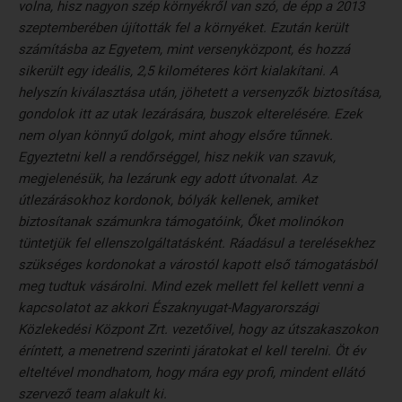
volna, hisz nagyon szép környékről van szó, de épp a 2013
szeptemberében újították fel a környéket. Ezután került
számításba az Egyetem, mint versenyközpont, és hozzá
sikerült egy ideális, 2,5 kilométeres kört kialakítani. A
helyszín kiválasztása után, jöhetett a versenyzők biztosítása,
gondolok itt az utak lezárására, buszok elterelésére. Ezek
nem olyan könnyű dolgok, mint ahogy elsőre tűnnek.
Egyeztetni kell a rendőrséggel, hisz nekik van szavuk,
megjelenésük, ha lezárunk egy adott útvonalat. Az
útlezárásokhoz kordonok, bólyák kellenek, amiket
biztosítanak számunkra támogatóink, Őket molinókon
tüntetjük fel ellenszolgáltatásként. Ráadásul a terelésekhez
szükséges kordonokat a várostól kapott első támogatásból
meg tudtuk vásárolni. Mind ezek mellett fel kellett venni a
kapcsolatot az akkori Északnyugat-Magyarországi
Közlekedési Központ Zrt. vezetőivel, hogy az útszakaszokon
éríntett, a menetrend szerinti járatokat el kell terelni. Öt év
elteltével mondhatom, hogy mára egy profi, mindent ellátó
szervező team alakult ki.