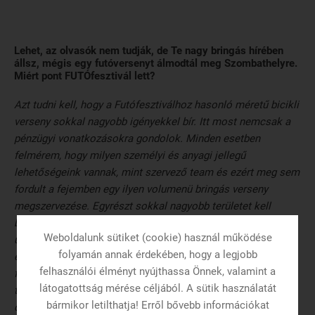
Lehet, az olvasók nem tudják, de Te nagy bringás hírében
állsz, mégis egy futóversenyt álmodtál meg Szombathelyre.
Miért pont FUTÓfesztivál lett?
Azt tudni kell, hogy a Futófesztiválhoz hasonló méretű bicikli
verseny sokkal nagyobb igényekkel bír. Itt most nemcsak a
pénzügyi vonatkozásokra gondolok. Minden esetben
felmérem, hogy milyen személyi és anyagi jellegű
lehetőségeink vannak, mint szervező team és ezért meg sem
fordult a fejemben egy ilyen volumenü bringás verseny
megszervezése. Egyrészt sokkal nagyobb területet kell
biztosítani. Nemcsak több utat kell lezárni, hanem teljes
Weboldalunk sütiket (cookie) használ működése
útszakaszokat, hisz egy 40-50 fős biciklis bolynak kell az út
folyamán annak érdekében, hogy a legjobb
egész széltében. A futófesztiválnál ezzel szemben elég egy
felhasználói élményt nyújthassa Önnek, valamint a
fél sávos út lezárás és így senkinek az érdeke sem sérül
látogatottság mérése céljából. A sütik használatát
túlságosan. A másik akadály, hogy Szombathelyen egyre
bármikor letilthatja! Erről bővebb információkat
csak nő az autósok száma, ami még inkább megnehezítené