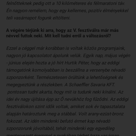
felnőtteknek pedig ott a 10 kilóméteres és félmaratoni táv.
Én nagyon remélem, hogy egy kellemes, pozitív élményekkel
teli vasárnapot fogunk eltölteni.
A végére térjünk ki arra, hogy az V. fesztiválra már más
névvel futtok neki. Mit kell tudni erről a változásról?
Ezzel a céggel már korábban is voltak közös programjaink,
nagyon jó kapcsolatot ápolunk velük. Egyik nap, május végén
- június elején hozta a jó hírt Hurtik Péter, hogy az eddigi
támogatónk komolyabban is beszállna a versenybe névadó
szponzorként. Természetesen örültünk a lehetőségnek és
megegyeztünk a részlekben. A Schaeffler Savaria KFT.
pontosan tudni akarta, hogy mit is tudunk neki kínálni. Az
idei év nagy újítása épp az Ő nevükhöz fog fűződni. Az eddigi
fesztiválokon szint idők voltak, amiket sok év tapasztalata
alapján határoztunk meg a stábbal. Volt arany-ezüst-bronz
fokozat. Az idén mindenki befutó érmet kap névadó
szponzorunk jóvoltából, tehát mindenki egy egyedileg
megtervezett éremmel a nyakában térhet haza vasárnap