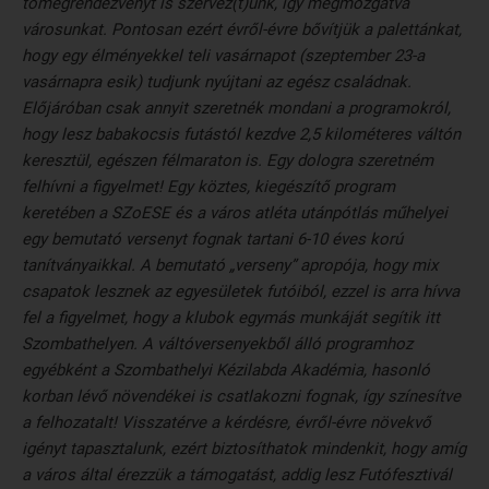
tömegrendezvényt is szervez(t)ünk, így megmozgatva
városunkat. Pontosan ezért évről-évre bővítjük a palettánkat,
hogy egy élményekkel teli vasárnapot (szeptember 23-a
vasárnapra esik) tudjunk nyújtani az egész családnak.
Előjáróban csak annyit szeretnék mondani a programokról,
hogy lesz babakocsis futástól kezdve 2,5 kilométeres váltón
keresztül, egészen félmaraton is. Egy dologra szeretném
felhívni a figyelmet! Egy köztes, kiegészítő program
keretében a SZoESE és a város atléta utánpótlás műhelyei
egy bemutató versenyt fognak tartani 6-10 éves korú
tanítványaikkal. A bemutató „verseny” apropója, hogy mix
csapatok lesznek az egyesületek futóiból, ezzel is arra hívva
fel a figyelmet, hogy a klubok egymás munkáját segítik itt
Szombathelyen. A váltóversenyekből álló programhoz
egyébként a Szombathelyi Kézilabda Akadémia, hasonló
korban lévő növendékei is csatlakozni fognak, így színesítve
a felhozatalt! Visszatérve a kérdésre, évről-évre növekvő
igényt tapasztalunk, ezért biztosíthatok mindenkit, hogy amíg
a város által érezzük a támogatást, addig lesz Futófesztivál