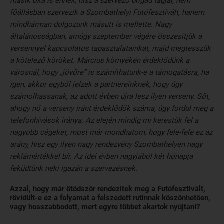
másik oka is ennek, hisz a szervező brigád tagjai, nem
főállásban szervezik a Szombathelyi Futófesztivált, hanem
mindhárman dolgozunk másutt is mellette. Nagy
általánosságban, amúgy szeptember végére összesítjük a
versennyel kapcsolatos tapasztalatainkat, majd megtesszük
a kötelező köröket. Március környékén érdeklődünk a
városnál, hogy „jövőre” is számíthatunk-e a támogatásra, ha
igen, akkor egyből jelzek a partnereinknek, hogy úgy
számolhassanak, az adott évben újra lesz ilyen verseny. Sőt,
ahogy nő a verseny iránt érdeklődők száma, úgy fordul meg a
telefonhívások iránya. Az elején mindig mi kerestük fel a
nagyobb cégeket, most már mondhatom, hogy fele-fele ez az
arány, hisz egy ilyen nagy rendezvény Szombathelyen nagy
reklámértékkel bír. Az idei évben nagyjából két hónapja
feküdtünk neki igazán a szervezésnek.
Azzal, hogy már ötödször rendezitek meg a Futófesztivált,
rövidült-e ez a folyamat a felszedett rutinnak köszönhetően,
vagy hosszabbodott, mert egyre többet akartok nyújtani?