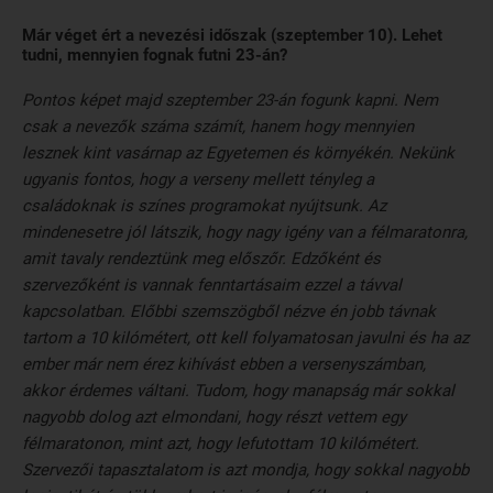
Már véget ért a nevezési időszak (szeptember 10). Lehet
tudni, mennyien fognak futni 23-án?
Pontos képet majd szeptember 23-án fogunk kapni. Nem
csak a nevezők száma számít, hanem hogy mennyien
lesznek kint vasárnap az Egyetemen és környékén. Nekünk
ugyanis fontos, hogy a verseny mellett tényleg a
családoknak is színes programokat nyújtsunk. Az
mindenesetre jól látszik, hogy nagy igény van a félmaratonra,
amit tavaly rendeztünk meg előszőr. Edzőként és
szervezőként is vannak fenntartásaim ezzel a távval
kapcsolatban. Előbbi szemszögből nézve én jobb távnak
tartom a 10 kilómétert, ott kell folyamatosan javulni és ha az
ember már nem érez kihívást ebben a versenyszámban,
akkor érdemes váltani. Tudom, hogy manapság már sokkal
nagyobb dolog azt elmondani, hogy részt vettem egy
félmaratonon, mint azt, hogy lefutottam 10 kilómétert.
Szervezői tapasztalatom is azt mondja, hogy sokkal nagyobb