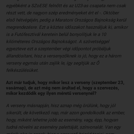
egyébként a SZoESE felnőtt és az U23-as csapata nem csak
részt vett, de nagyon szép eredményeket ért el -. Október
első hétvégéjén, pedig a Maratoni Országos Bajnokság kerül
megrendezésre. Ezt a köztes időszakot használjuk ki, amikor
is a Futófesztivál keretein belül bonyolítjuk le a 10
kilóméteres Országos Bajnokságot. A szövetséggel
egyezteve ezt a szeptember végi időpontot próbáljuk
állandósítani, hisz a versenyzőknek is jó, hogy ez a három
verseny egymás után zajlik le, így segítjük az Ő
felkészülésüket.
Azt már tudjuk, hogy mikor lesz a verseny (szeptember 23,
vasárnap), de azt még nem árultad el, hogy a szervezés,
mikor kezdődik egy ilyen méretű versenynél?
A verseny másnapján, hisz aznap még örülünk, hogy jól
sikerült, de következő nap, már azon gondolkodik az ember,
hogy, miként lehetne jobb az esemény, vagy, épp, hogyan
tudná növelni az esemény palettáját, színvonalát. Van egy