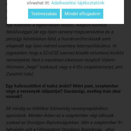
olvashat itt:
Adatkezelési tájékoztatónk
egy ilyen országúti kerékpár verseny megrendezését.
Gondoljunk bele, hogy egy 15-20 versenyzőből álló csoport
Testreszabás
Mindet elfogadom
halad 40-50 km/h sebességgel és egyszer csak eléjük tolat
egy kijáróból a figyelmetlen vezető. Nagyon komoly
felelősséggel jár egy ilyen verseny megszervezése és a
pénzügy feltételeken felül, a humán-erőforrásunk sem
elegendő egy ilyen méretű esemény lebonyolításához. Itt
jegyezném, hogy a SZoESE szervez kisebb volumenü biciklis
versenyeket, lásd a napokban sikeresen lezajlott Velem-
Hörmann „hegyi” szakaszt, vagy a 4 fős csapatversenyt, ami
Zanatról indul.
Egy kulisszatitkot el tudsz árulni? Miért pont, szeptember
vége a versenyek időpontjai? Gazdasági, esetleg más okai
vannak?
Mi mindig az Atlétikai Szövetség versenynaptárához
igazodunk. Minden évben ez a szeptember végi időszak
szabad az Országos Bajnokságokban. Idén a szeptember 9-i
hétvégén volt a Félmaratoni Országos Bajnokság, - ahol