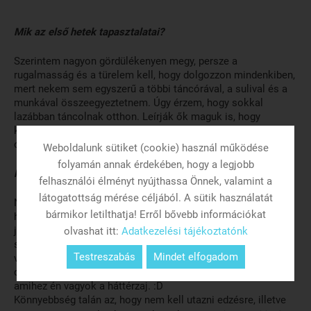
Mik az első hetek tapasztalatai?
Szerintem nagyon gördülékenyen megy, persze a
rugalmasság és a türelem kell, hogy dolgozzon mindenkiben,
mert nekem sem egyszerű a többi táncórával, a sulival és a
munkával összeegyeztetnem. Úgy érzem, hogy sokkal
lazábban táncolnak otthon. Leírják ők maguk is, hogy
kevesebb a gátlás a szobában, de maga a feeling meg az
órák hangulata és a társak nagyon hiányoznak.
Weboldalunk sütiket (cookie) használ működése
folyamán annak érdekében, hogy a legjobb
Mi a nehézsége, illetve könnyebbsége ennek a helyzetnek?
felhasználói élményt nyújthassa Önnek, valamint a
látogatottság mérése céljából. A sütik használatát
Nehézsége számomra az, hogy nem látom őket, nekik pedig,
bármikor letilthatja! Erről bővebb információkat
hogy pont ezért nincs egyből visszajelzés és nem tudom
javítani a hibákat. Fura érzés egyedül itthon a szobában
olvashat itt:
Adatkezelési tájékoztatónk
számolni és egy kis telefonképernyőnek magyarázni, a saját
Testreszabás
Mindet elfogadom
vicceimen nevetni. Bízni abban, hogy a túloldalon ugyanúgy
dolgoznak és nem egy jó hamburgert esznek vacsorára,
amihez én vagyok a háttérzaj. :D
Könnyebbség talán az, hogy nem kell utazni edzésre, illetve