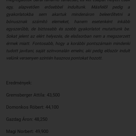
egy, alapvetően erősebbel indultunk. Másfelől pedig a
gyakorlatokba sem akartuk mindenáron beleerőltetni a
bónusznak számító elemeket, hanem esetenként inkább
egyszerűbb, de biztosabb és szebb gyakorlatot mutattunk be.
Sokat jelent az elért helyezés, de elsősorban nem a megszerzett
érmek miatt. Fontosabb, hogy a korábbi pontszámain mindenki
tudott javítani, saját színvonalán emelni, aki pedig először indult
velünk versenyen szintén hasznos pontokat hozott.
Eredmények:
Gremsberger Attila: 43,500
Domonkos Róbert: 44,100
Gazdag Áron: 48,250
Magi Norbert: 49,900