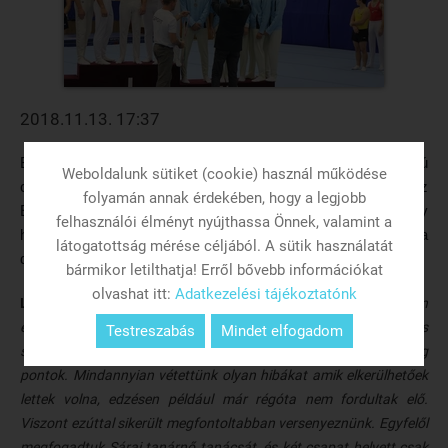
2018.11.13. 17:37
Budapesten rendezték az Országos felnőtt másodosztályú
Weboldalunk sütiket (cookie) használ működése
csapatbajnokság második fordulóját torna sportágban. Az
folyamán annak érdekében, hogy a legjobb
ELTE PPK Sportudományi Intézet - Szombathely
felhasználói élményt nyújthassa Önnek, valamint a
hallgatóiból
álló csapatunk magabiztos versenyzéssel a
látogatottság mérése céljából. A sütik használatát
dobogó harmadik fokára állhattak fel a fiúk.
bármikor letilthatja! Erről bővebb információkat
olvashat itt:
Adatkezelési tájékoztatónk
Lappints Regős:
A verseny eredményével mindenképpen
elégedettek lehetünk. Hozzá kell tenni, hogy a körülmények is
Testreszabás
Mindet elfogadom
szerencsések voltak, továbbá azt is, hogy maradtak bennünk még
pontok. Mindannyian vétettünk olyan hibákat amik elkerülhetőek
lettek volna, edzésen például már régóta nem fordultak elő.
Viszont ezúttal sikerült megfontoltabban versenyeznünk. Egyfelől
megfogadtuk Sárai tanárnő tanácsát, és két csapat helyett csak