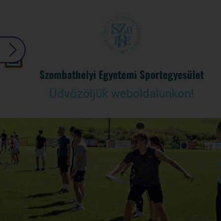
Szombathelyi Egyetemi Sportegyesület
Üdvözöljük weboldalunkon!