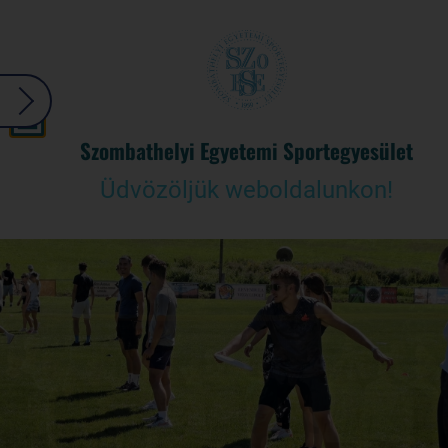
Szombathelyi Egyetemi Sportegyesület
Üdvözöljük weboldalunkon!