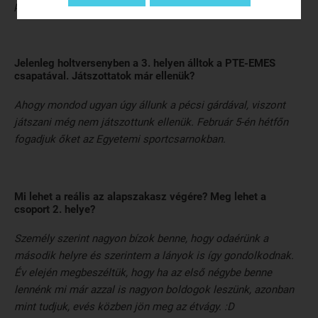
pillanatokban mutatkoznak meg.
Jelenleg holtversenyben a 3. helyen álltok a PTE-EMES
csapatával. Játszottatok már ellenük?
Ahogy mondod ugyan úgy állunk a pécsi gárdával, viszont
játszani még nem játszottunk ellenük. Február 5-én hétfőn
fogadjuk őket az Egyetemi sportcsarnokban.
Mi lehet a reális az alapszakasz végére? Meg lehet a
csoport 2. helye?
Személy szerint nagyon bízok benne, hogy odaérünk a
második helyre és szerintem a lányok is így gondolkodnak.
Év elején megbeszéltük, hogy ha az első négybe benne
lennénk mi már azzal is nagyon boldogok leszünk, azonban
mint tudjuk, evés közben jön meg az étvágy. :D