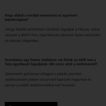
Hogy alakul a további menetrend az egyetemi
bajnokságban?
Ahogy feljebb említettem ötödikén fogadjuk a Pécset, utána
utazunk a MAFC-hoz, majd kétszer játszunk hazai mérkőzést
és kétszer idegenben.
Szombaton egy fontos mérkőzés vár Rátok az ANB-ban a
Tata együttesét fogadjátok. Mit vársz attól a mérkőzéstől?
Szeretnénk győztesen elhagyni a pályát, azonban
védekezésben jobban össze kell kapnunk magunkat és
persze a jobbik dobóformánkat kell hoznunk.