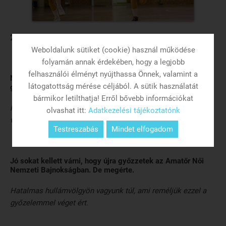
2018.03.19. 08:24
Weboldalunk sütiket (cookie) használ működése
folyamán annak érdekében, hogy a legjobb
felhasználói élményt nyújthassa Önnek, valamint a
Nem is kell szebb születésnapi ajándék egy győzelemnél,
látogatottság mérése céljából. A sütik használatát
gratulálok!
bármikor letilthatja! Erről bővebb információkat
Köszönjük! Nagyon jó érzés volt, hogy pont a szülinapomon
olvashat itt:
Adatkezelési tájékoztatónk
végre győzelmet szereztünk, ráadásul egy jó játékkal!
Testreszabás
Mindet elfogadom
Jó sokat kellett várni, hogy újra győzzetek az Amatőr Női
Nemzeti Bajnokságban. De megérte.
Hatalmas hullámvölgyön vagyunk túl, ami reméljük ezzel a
győzelemmel véget ért.