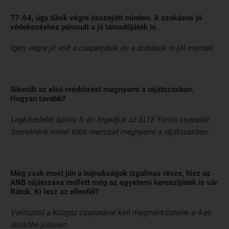
77-64, úgy tűnik végre összejött minden. A szokásos jó
védekezéshez párosult a jó támadójáték is.
Igen, végre jó volt a csapatjáték és a dobások is jól mentek.
Sikerült az első mérkőzést megnyerni a rájátszásban.
Hogyan tovább?
Legközelebb április 5.-én fogadjuk az ELTE Fortis csapatát.
Szeretnénk minél több meccset megnyerni a rájátszásban.
Még csak most jön a bajnokságok izgalmas része, hisz az
ANB rájátszása mellett még az egyetemi keresztjáték is vár
Rátok. Ki lesz az ellenfél?
Valószínű a Közgáz csapatával kell megmérkőznünk a 4-es
döntőbe jutásért.