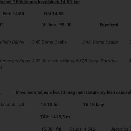
tozás!!!! Főfutamok kezdődnek 14:50-kor
: Férfi 14:50 Női 14:55
 2001-’02 VI. kcs. 99-00. Egyetemi 
Kilián Dániel
3:49 Doma Csaba
3:49 Doma Csaba
3:4
Keresztes Kinga
4:32 Keresztes Kinga
4:37,5 Varga Dorottya
4:3
ga
m
Mivel nem teljes a kör, itt még nem tartunk nyilván csúcso
9. v. később szül.
15.10 fiú
15.15 lány
TÁV: 1415,5 m
. ’07.-’08.
15.30 fiú
Csúcs: 4:54,2 Jagodics D