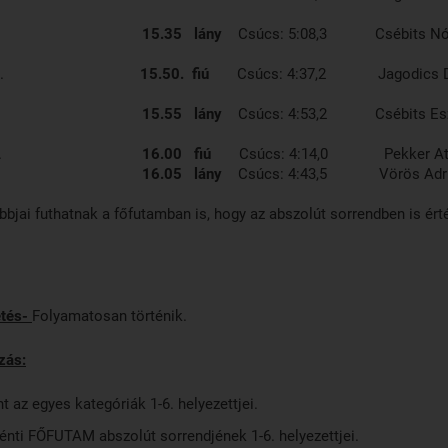
15.35
lány
Csúcs: 5:08,3 Csébits Nó
s. ’05.-’06.
15.50. fiú
Csúcs: 4:37,2 Jagodics D
15.55 lány
Csúcs: 4:53,2 Csébits Esz
. ’03.-0’4.
16.00 fiú
Csúcs: 4:14,0 Pekke
16.05 lány
Csúcs: 4:43,5 Vörös Adri
obbjai futhatnak a főfutamban is, hogy az abszolút sorrendben is ért
etés-
Folyamatosan történik.
zás:
az egyes kategóriák 1-6. helyezettjei.
nti FŐFUTAM abszolút sorrendjének 1-6. helyezettjei.