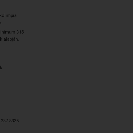
ákolimpia
k.
minimum 3 fő
k alapján.
uk
37-8335