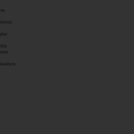
ra
ennis
ter
r Attila
enn
ékelésre