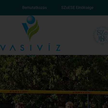
Bemutatkozás
SZoESE Elnöksége