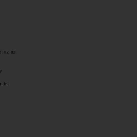
t az, az
y
endet
ny