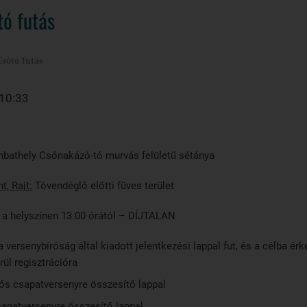
tó futás
sótó futás
 10:33
bathely Csónakázó-tó murvás felületű sétánya
, Rajt:
Tóvendéglő előtti füves terület
lyszínen 13.00 órától – DÍJTALAN
 versenybíróság által kiadott jelentkezési lappal fut, és a célba ér
rül regisztrációra
fős csapatversenyre összesítő lappal
sapatversenyre összesítő lappal