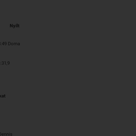
Nyílt
9 Doma
1,9
kat
ennis