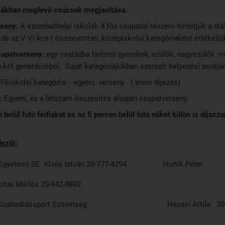
iákban meglévő csúcsok megjavítása.
seny:
A szombathelyi iskolák 4 fős csapatai részére hirdetjük a di
 de az V-VI kcs-t összevontan, középiskolai kategóriaként értékeljü
sapatverseny:
egy családba tartozó gyerekek, szülők, nagyszülők -
 két generációból. Saját kategóriájukban szerzett helyezési pontjai
Főiskolai kategória: - egyéni verseny ( érem díjazás)
:
Egyéni, és a létszám összesítés alapján csapatverseny
 belül futó férfiakat és az 5 percen belül futó nőket külön is díjazz
ezői:
 Egyetemi SE Kívés István 20-777-4294 Hurtik Péter
ltai Miklós 20-942-8892
yi Szabadidősport Szövetség Havasi Attila 30-2