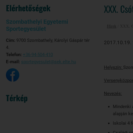
Elérhetőségek
XXX. Csó
Szombathelyi Egyetemi
Hírek
/
XXX. C
Sportegyesület
Cím:
9700 Szombathely, Károlyi Gáspár tér
2017.10.19.
4.
Telefon:
+36-94-504-410
E-mail:
sportegyesulet@sek.elte.hu
Helyszín:
Szom
Versenyközpont
Nevezés:
a he
Térkép
Mindenki a
alapján ke
Iskolai 4 
Családi c