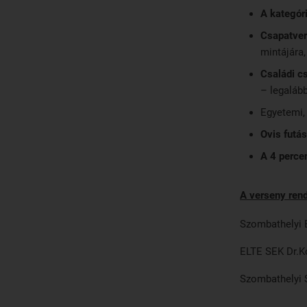
A kategór
Csapatver
mintájára,
Családi c
– legalább
Egyetemi, 
Ovis futás
A 4 percen
A verseny rend
Szombathelyi
ELTE SEK Dr.Ko
Szombathel