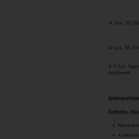
III. kc
IV kcs
A IV kcs. legj
kerüljenek.
Eredményhird
Értékelés, Díja
Nemenként 
A nemenké