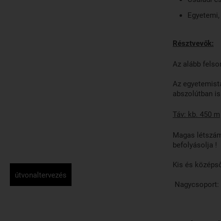
Egyetemi,
Résztvevők:
Az alább felso
Az egyetemistá
abszolútban is
Táv: kb. 450 m
Magas létszám
befolyásolja !
Kis és 
útvonaltervezés
Nagyc
Ovis 