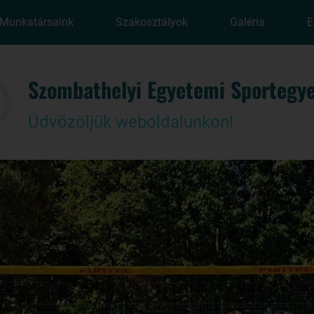
Munkatársaink
Szakosztályok
Galéria
E
Szombathelyi Egyetemi Sportegye
Üdvözöljük weboldalunkon!