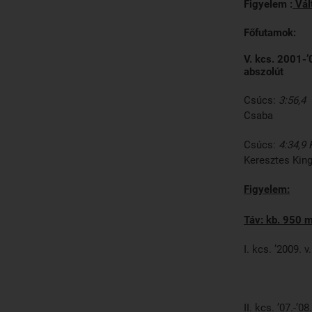
Figyelem :
Vál
Főfutamok
V. kcs.
abszolút
Csúcs:
3:56,4 
Csaba
Csúcs:
4:34,9 
Keresztes Kin
Figyelem:
Táv: kb. 950 
I. kcs. ’200
II. kcs