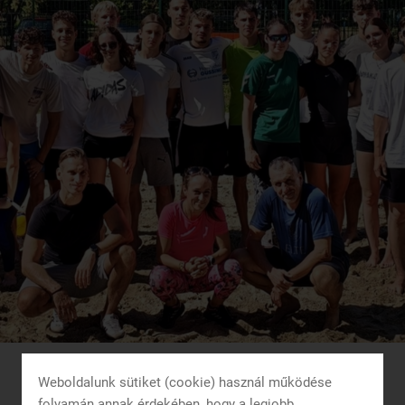
Weboldalunk sütiket (cookie) használ működése
folyamán annak érdekében, hogy a legjobb