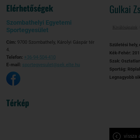
Elérhetőségek
Gulkai Zs
Szombathelyi Egyetemi
Kiválóságaink
Sportegyesület
Cím:
9700 Szombathely, Károlyi Gáspár tér
Születési hely,
4.
Kék-Fehér: 201
Telefon:
+36-94-504-410
Szak: Osztatlan
E-mail:
sportegyesulet@sek.elte.hu
Sportág: Röpla
Legnagyobb sik
Térkép
vissza 