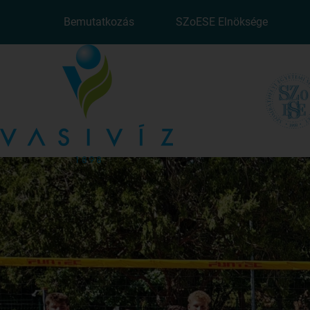
Bemutatkozás
SZoESE Elnöksége