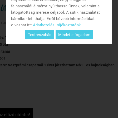
ófia
felhasználói élményt nyújthassa Önnek, valamint a
látogatottság mérése céljából. A sütik használatát
bármikor letilthatja! Erről bővebb információkat
/
Gulkai Zsófia
olvashat itt:
Adatkezelési tájékoztatónk
Testreszabás
Mindet elfogadom
 év: Tapolca, 1997.02.19.
5 óta
 tanár
bda
ere: Veszprémi csapatnál 1 évet játszhattam Nb1 –es bajnokságban
az előző oldalra!