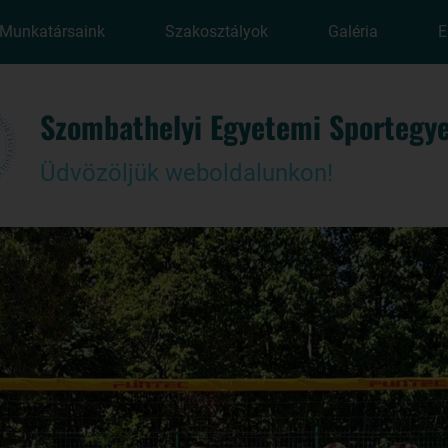
Munkatársaink
Szakosztályok
Galéria
E
Szombathelyi Egyetemi Sportegye
Üdvözöljük weboldalunkon!