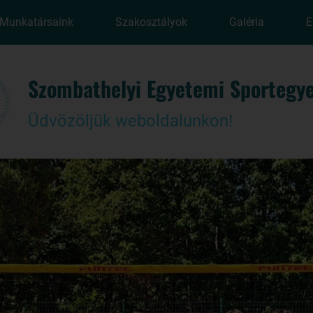
Munkatársaink
Szakosztályok
Galéria
E
Szombathelyi Egyetemi Sportegye
Üdvözöljük weboldalunkon!