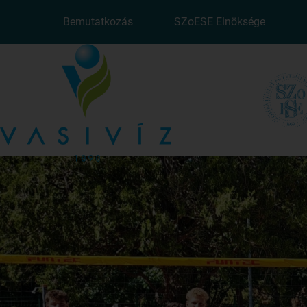
Bemutatkozás
SZoESE Elnöksége