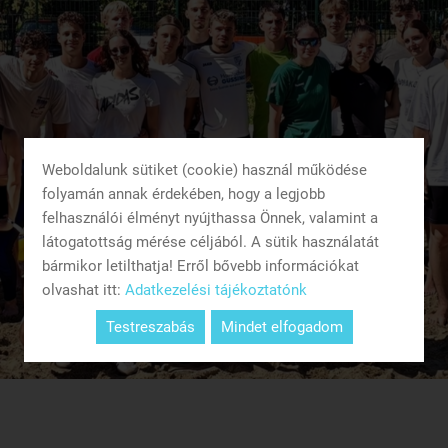
Weboldalunk sütiket (cookie) használ működése
folyamán annak érdekében, hogy a legjobb
felhasználói élményt nyújthassa Önnek, valamint a
látogatottság mérése céljából. A sütik használatát
bármikor letilthatja! Erről bővebb információkat
olvashat itt:
Adatkezelési tájékoztatónk
Testreszabás
Mindet elfogadom