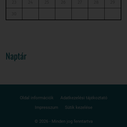
23
24
25
26
27
28
29
30
Naptár
Oldal információk
Adatkezelési tájékoztató
Impresszum
Sütik kezelése
© 2026 - Minden jog fenntartva