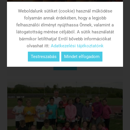
Weboldalunk sütiket (cookie) használ működése
folyamán annak érdekében, hogy a legjobb
2016.06.01. 13:58
felhasználói élményt nyújthassa Önnek, valamint a
látogatottság mérése céljából. A sütik használatát
Vidék bajnokságot nyert a SZOESE női...
bármikor letilthatja! Erről bővebb információkat
olvashat itt:
Adatkezelési tájékoztatónk
188,600 ponttal zártak a lányok!
Testreszabás
Mindet elfogadom
részletek