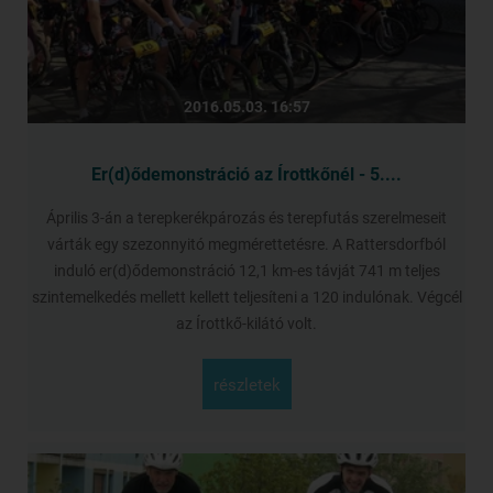
2016.05.03. 16:57
Er(d)ődemonstráció az Írottkőnél - 5....
Április 3-án a terepkerékpározás és terepfutás szerelmeseit
várták egy szezonnyitó megmérettetésre. A Rattersdorfból
induló er(d)ődemonstráció 12,1 km-es távját 741 m teljes
szintemelkedés mellett kellett teljesíteni a 120 indulónak. Végcél
az Írottkő-kilátó volt.
részletek