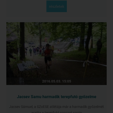
részletek
2016.05.03. 15:05
Jacsev Samu harmadik terepfutó győzelme
Jacsev Sámuel, a SZoESE atlétája már a harmadik győzelmét
aratta a terepfutó sorozat során