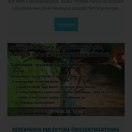
Két érem a sárdagasztáson. Szabó Thomka Hanna az abszulút
női ezüstérmes, Kívés Bendegúz abszolút férfi bronzérmes.
részletek
2016.05.03. 11:45
KERÉKPÁROS EMLÉKTÚRA ŐRISZENTMÁRTONBA