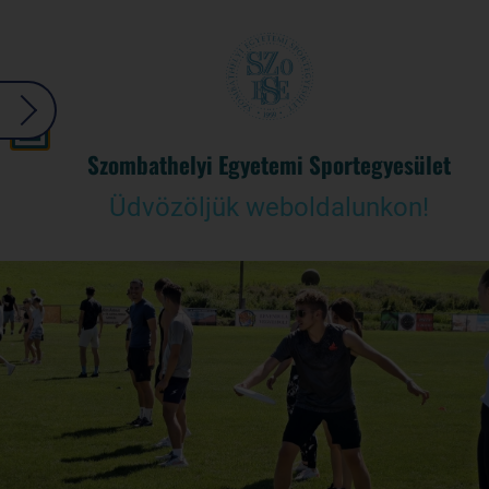
Szombathelyi Egyetemi Sportegyesület
Üdvözöljük weboldalunkon!