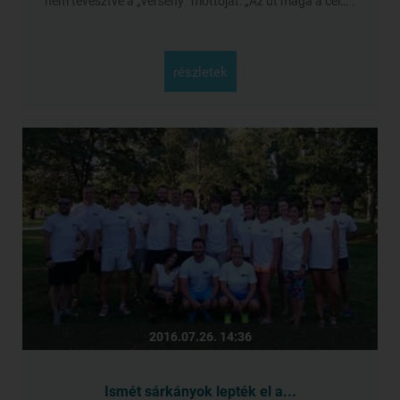
nem tévesztve a „verseny” mottóját: „Az út maga a cél…”.
részletek
2016.07.26. 14:36
Ismét sárkányok lepték el a...