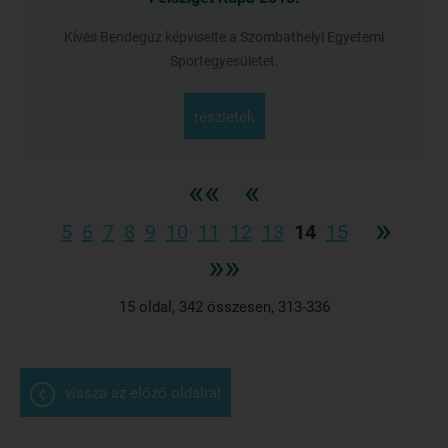
Kívés Bendegúz képviselte a Szombathelyi Egyetemi
Sportegyesületet.
részletek
««
«
»
5
6
7
8
9
10
11
12
13
14
15
»»
15
oldal,
342
összesen,
313-336
vissza az előző oldalra!