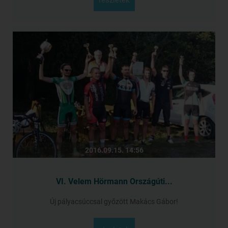
2016.09.15. 14:56
VI. Velem Hörmann Országúti...
Új pályacsúccsal győzött Makács Gábor!