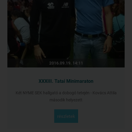
2016.09.19. 14:11
XXXIII. Tatai Minimaraton
Két NYME SEK hallgató a dobogó tetején - Kovács Attila
második helyezett
részletek