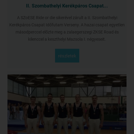
II. Szombathelyi Kerékpáros Csapat...
A SZoESE Ride or die sikerével zárult a II. Szombathelyi
Kerékpáros Csapat Időfutam Verseny. A hazai csapat egyetlen
másodperccel előzte meg a zalaegerszegi ZKSE Road és
kilenccel a keszthelyi Mazsola I. négyeseit.
részletek