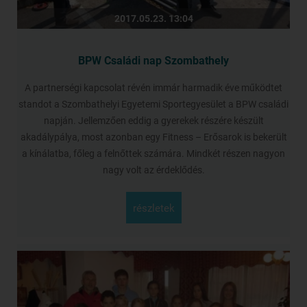
2017.05.23. 13:04
BPW Családi nap Szombathely
A partnerségi kapcsolat révén immár harmadik éve működtet
standot a Szombathelyi Egyetemi Sportegyesület a BPW családi
napján. Jellemzően eddig a gyerekek részére készült
akadálypálya, most azonban egy Fitness – Erősarok is bekerült
a kínálatba, főleg a felnőttek számára. Mindkét részen nagyon
nagy volt az érdeklődés.
részletek