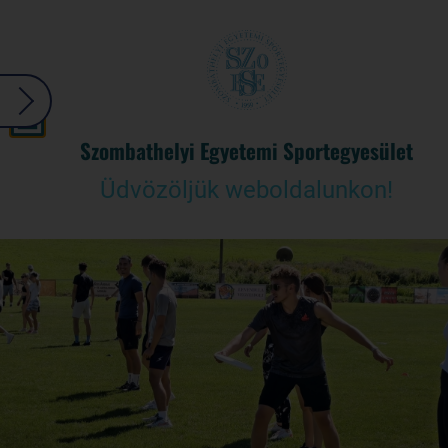
Szombathelyi Egyetemi Sportegyesület
Üdvözöljük weboldalunkon!