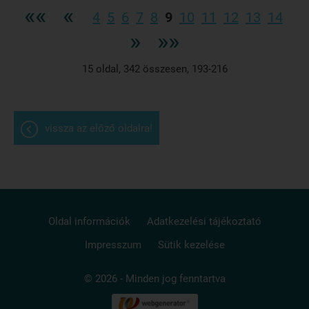
««
«
4
5
6
7
8
9
10
11
12
13
14
»
»»
15
oldal,
342
összesen,
193-216
vissza az előző oldalra!
Oldal információk
Adatkezelési tájékoztató
Impresszum
Sütik kezelése
© 2026 - Minden jog fenntartva