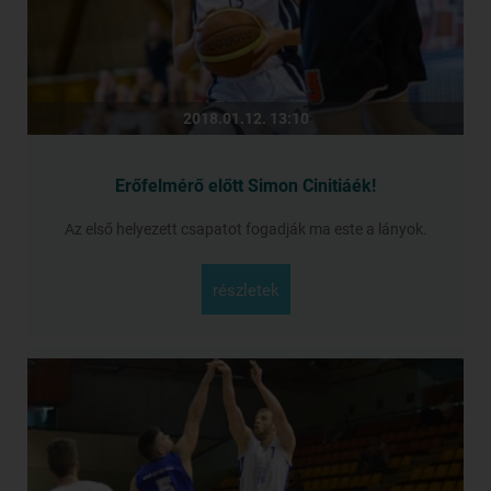
2018.01.12. 13:10
Erőfelmérő előtt Simon Cinitiáék!
Az első helyezett csapatot fogadják ma este a lányok.
részletek