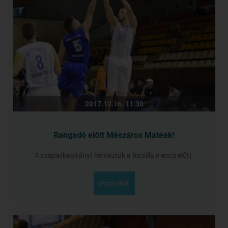
2017.12.16. 11:30
Rangadó előtt Mészáros Mátéék!
A csapatkapitányt kérdeztük a Ricsilla meccs előtt.
részletek