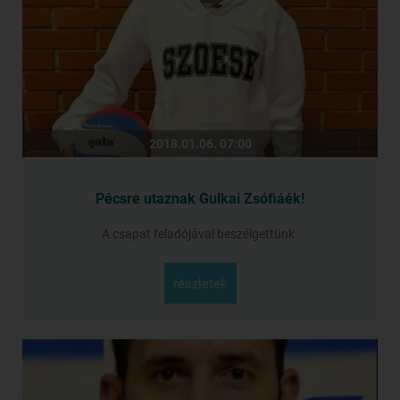
2018.01.06. 07:00
Pécsre utaznak Gulkai Zsófiáék!
A csapat feladójával beszélgettünk.
részletek