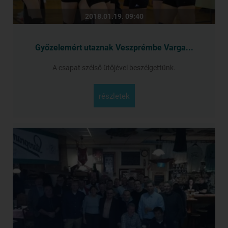
2018.01.19. 09:40
Győzelemért utaznak Veszprémbe Varga...
A csapat szélső ütőjével beszélgettünk.
részletek