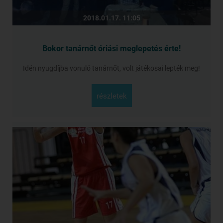
2018.01.17. 11:05
Bokor tanárnőt óriási meglepetés érte!
Idén nyugdíjba vonuló tanárnőt, volt játékosai lepték meg!
részletek