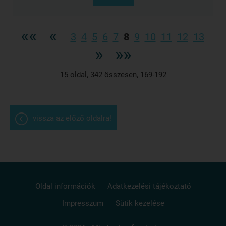
««
«
3
4
5
6
7
8
9
10
11
12
13
»
»»
15
oldal,
342
összesen,
169-192
vissza az előző oldalra!
Oldal információk
Adatkezelési tájékoztató
Impresszum
Sütik kezelése