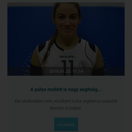
2018.01.23. 11:14
A pálya mellett is nagy segítség...
Bár játékosként nem, edzőként tudta segíteni a csapatát
Németh Erzsébet.
részletek