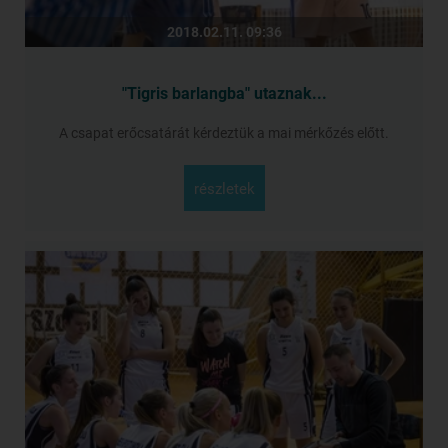
2018.02.11. 09:36
"Tigris barlangba" utaznak...
A csapat erőcsatárát kérdeztük a mai mérkőzés előtt.
részletek