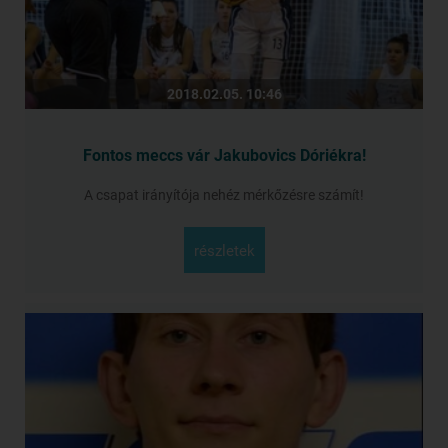
2018.02.05. 10:46
Fontos meccs vár Jakubovics Dóriékra!
A csapat irányítója nehéz mérkőzésre számít!
részletek