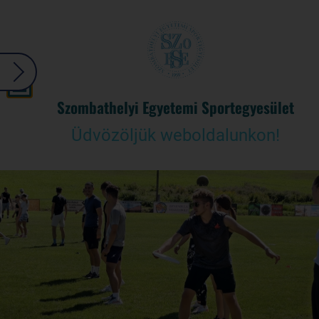
Szombathelyi Egyetemi Sportegyesület
Üdvözöljük weboldalunkon!