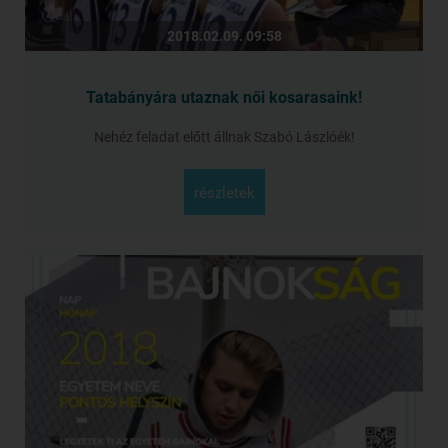
2018.02.09. 09:58
Tatabányára utaznak női kosarasaink!
Nehéz feladat előtt állnak Szabó Lászlóék!
részletek